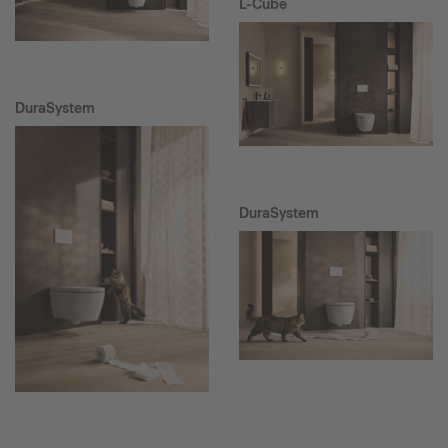
L-Cube
DuraSystem
DuraSystem