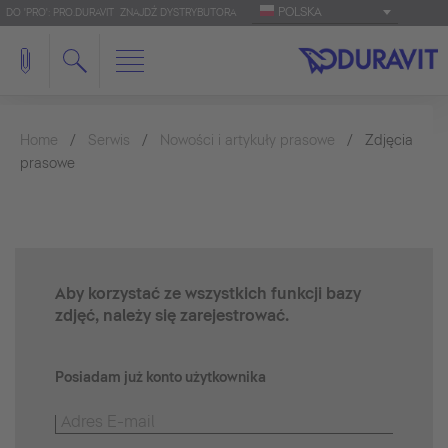
POLSKA
DO 'PRO': PRO.DURAVIT
ZNAJDŹ DYSTRYBUTORA
Home
Serwis
Nowości i artykuły prasowe
Zdjęcia
prasowe
Aby korzystać ze wszystkich funkcji bazy
zdjęć, należy się zarejestrować.
Posiadam już konto użytkownika