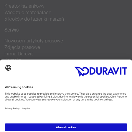
Kreator łazienkowy
Wiedza o materiałach
5 kroków do łazienki marzeń
Serwis
Nowości i artykuły prasowe
Zdjęcia prasowe
Firma Duravit
Kontakt
Najczęściej zadawane pytania
Facebook
Instagram
Pinterest
Blog
Flickr
Linked In
YouTube