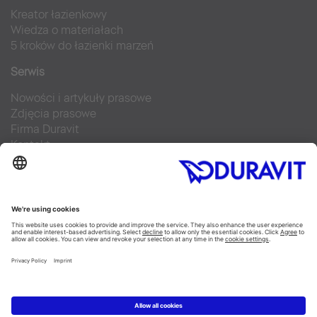
Kreator łazienkowy
Wiedza o materiałach
5 kroków do łazienki marzeń
Serwis
Nowości i artykuły prasowe
Zdjęcia prasowe
Firma Duravit
Kontakt
Najczęściej zadawane pytania
Facebook
Instagram
Pinterest
Blog
Flickr
Linked In
YouTube