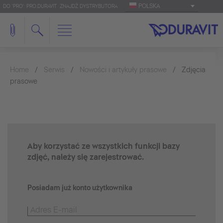
POLSKA
DO 'PRO': PRO.DURAVIT
ZNAJDŹ DYSTRYBUTORA
Home
Serwis
Nowości i artykuły prasowe
Zdjęcia
prasowe
Aby korzystać ze wszystkich funkcji bazy
zdjęć, należy się zarejestrować.
Posiadam już konto użytkownika