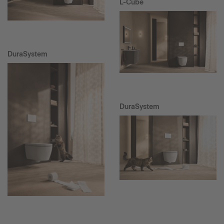
L-Cube
DuraSystem
DuraSystem