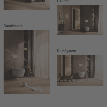
L-Cube
DuraSystem
DuraSystem