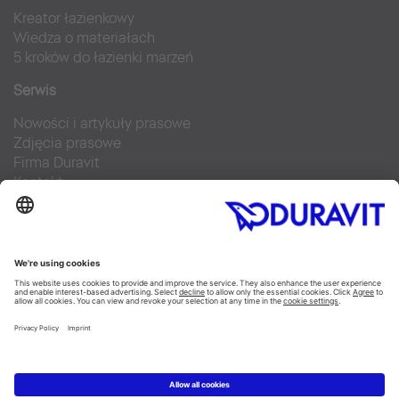
Kreator łazienkowy
Wiedza o materiałach
5 kroków do łazienki marzeń
Serwis
Nowości i artykuły prasowe
Zdjęcia prasowe
Firma Duravit
Kontakt
Najczęściej zadawane pytania
Facebook
Instagram
Pinterest
Blog
Flickr
Linked In
YouTube