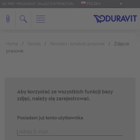
POLSKA
DO 'PRO': PRO.DURAVIT
ZNAJDŹ DYSTRYBUTORA
Home
Serwis
Nowości i artykuły prasowe
Zdjęcia
prasowe
Aby korzystać ze wszystkich funkcji bazy
zdjęć, należy się zarejestrować.
Posiadam już konto użytkownika