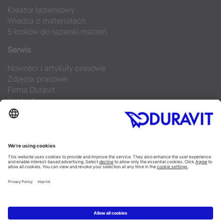
Kreator łazienkowy
Wiedza o materiałach
5 kroków do łazienki marzeń
Serwis
Nowości i artykuły prasowe
Zdjęcia prasowe
Firma Duravit
Kontakt
Najczęściej zadawane pytania
Facebook
Instagram
Pinterest
Blog
Flickr
Linked In
YouTube