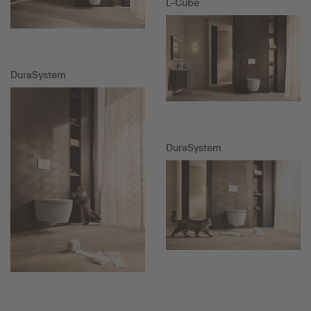
L-Cube
DuraSystem
DuraSystem