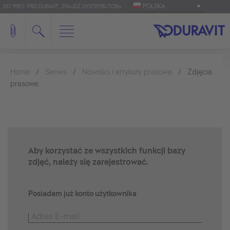
POLSKA
DO 'PRO': PRO.DURAVIT
ZNAJDŹ DYSTRYBUTORA
Home
Serwis
Nowości i artykuły prasowe
Zdjęcia
prasowe
Aby korzystać ze wszystkich funkcji bazy
zdjęć, należy się zarejestrować.
Posiadam już konto użytkownika