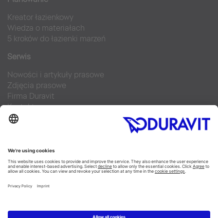
Kreator łazienkowy
Wiedza o materiałach
5 kroków do łazienki marzeń
Serwis
Nowości i artykuły prasowe
Zdjęcia prasowe
Firma Duravit
Kontakt
Najczęściej zadawane pytania
Facebook
Instagram
Pinterest
Blog
Flickr
Linked In
YouTube