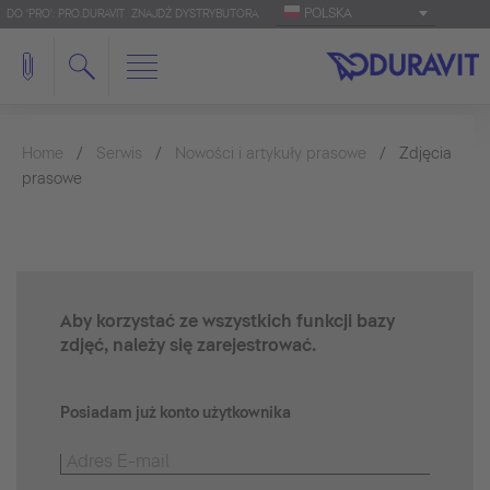
POLSKA
DO 'PRO': PRO.DURAVIT
ZNAJDŹ DYSTRYBUTORA
Home
Serwis
Nowości i artykuły prasowe
Zdjęcia
prasowe
Aby korzystać ze wszystkich funkcji bazy
zdjęć, należy się zarejestrować.
Posiadam już konto użytkownika