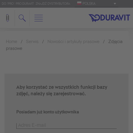
POLSKA
DO 'PRO': PRO.DURAVIT
ZNAJDŹ DYSTRYBUTORA
Home
Serwis
Nowości i artykuły prasowe
Zdjęcia
prasowe
Aby korzystać ze wszystkich funkcji bazy
zdjęć, należy się zarejestrować.
Posiadam już konto użytkownika