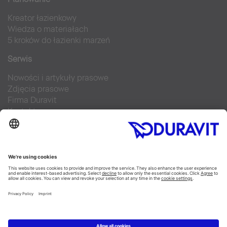
Kreator łazienkowy
Wiedza o materiałach
5 kroków do łazienki marzeń
Serwis
Nowości i artykuły prasowe
Zdjęcia prasowe
Firma Duravit
Kontakt
Najczęściej zadawane pytania
Facebook
Instagram
Pinterest
Blog
Flickr
Linked In
YouTube