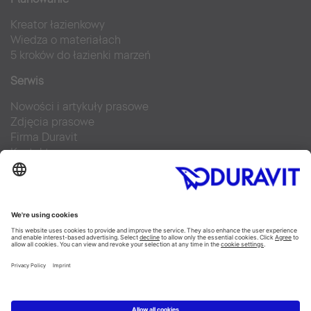
Kreator łazienkowy
Wiedza o materiałach
5 kroków do łazienki marzeń
Serwis
Nowości i artykuły prasowe
Zdjęcia prasowe
Firma Duravit
Kontakt
Najczęściej zadawane pytania
Facebook
Instagram
Pinterest
Blog
Flickr
Linked In
YouTube