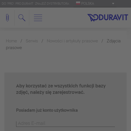
POLSKA
DO 'PRO': PRO.DURAVIT
ZNAJDŹ DYSTRYBUTORA
Home
Serwis
Nowości i artykuły prasowe
Zdjęcia
prasowe
Aby korzystać ze wszystkich funkcji bazy
zdjęć, należy się zarejestrować.
Posiadam już konto użytkownika