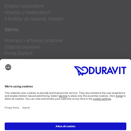
Kreator łazienkowy
Wiedza o materiałach
5 kroków do łazienki marzeń
Serwis
Nowości i artykuły prasowe
Zdjęcia prasowe
Firma Duravit
Kontakt
Najczęściej zadawane pytania
Facebook
Instagram
Pinterest
Blog
Flickr
Linked In
YouTube