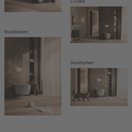
L-Cube
DuraSystem
DuraSystem