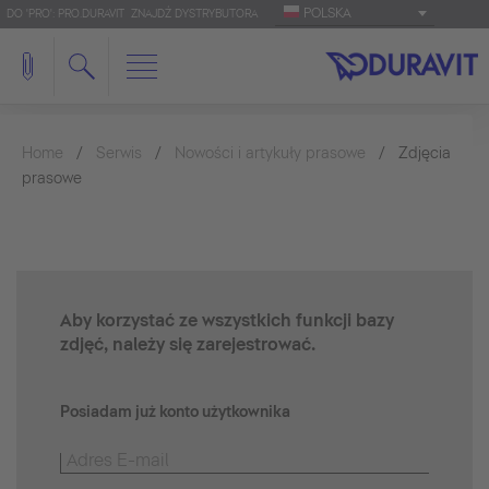
POLSKA
DO 'PRO': PRO.DURAVIT
ZNAJDŹ DYSTRYBUTORA
Home
Serwis
Nowości i artykuły prasowe
Zdjęcia
prasowe
Aby korzystać ze wszystkich funkcji bazy
zdjęć, należy się zarejestrować.
Posiadam już konto użytkownika