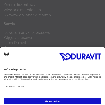
Kreator łazienkowy
Wiedza o materiałach
5 kroków do łazienki marzeń
Serwis
Nowości i artykuły prasowe
Zdjęcia prasowe
Firma Duravit
Kontakt
Najczęściej zadawane pytania
Facebook
Instagram
Pinterest
Blog
Flickr
Linked In
YouTube