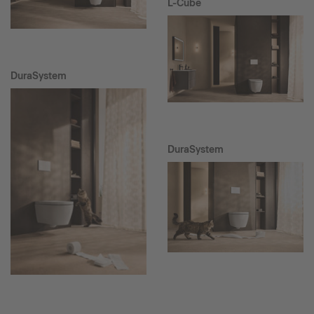
L-Cube
DuraSystem
DuraSystem