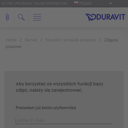
POLSKA
DO 'PRO': PRO.DURAVIT
ZNAJDŹ DYSTRYBUTORA
Home
Serwis
Nowości i artykuły prasowe
Zdjęcia
prasowe
Aby korzystać ze wszystkich funkcji bazy
zdjęć, należy się zarejestrować.
Posiadam już konto użytkownika