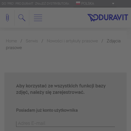
POLSKA
DO 'PRO': PRO.DURAVIT
ZNAJDŹ DYSTRYBUTORA
Home
Serwis
Nowości i artykuły prasowe
Zdjęcia
prasowe
Aby korzystać ze wszystkich funkcji bazy
zdjęć, należy się zarejestrować.
Posiadam już konto użytkownika