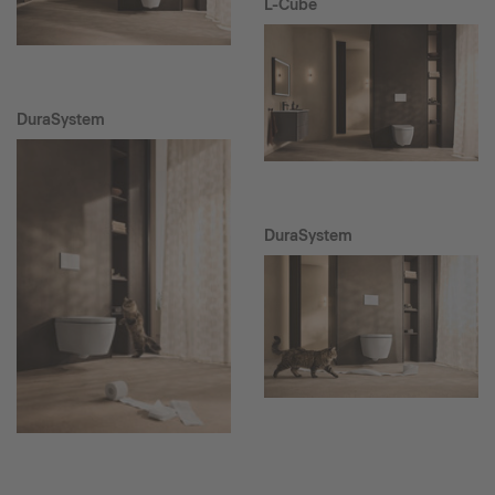
L-Cube
DuraSystem
DuraSystem