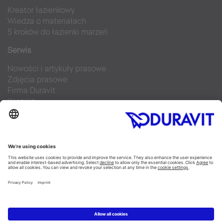
Kreator łazienkowy
Wiedza o materiałach
5 kroków do łazienki marzeń
Serwis
Nowości i artykuły prasowe
Zdjęcia prasowe
Firma Duravit
Kontakt
Najczęściej zadawane pytania
Facebook
Instagram
Pinterest
Blog
Flickr
Linked In
YouTube