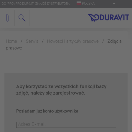
POLSKA
DO 'PRO': PRO.DURAVIT
ZNAJDŹ DYSTRYBUTORA
Home
Serwis
Nowości i artykuły prasowe
Zdjęcia
prasowe
Aby korzystać ze wszystkich funkcji bazy
zdjęć, należy się zarejestrować.
Posiadam już konto użytkownika