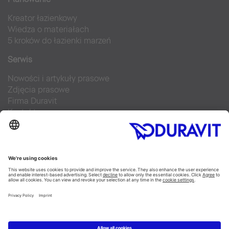
Kreator łazienkowy
Wiedza o materiałach
5 kroków do łazienki marzeń
Serwis
Nowości i artykuły prasowe
Zdjęcia prasowe
Firma Duravit
Kontakt
Najczęściej zadawane pytania
Facebook
Instagram
Pinterest
Blog
Flickr
Linked In
YouTube