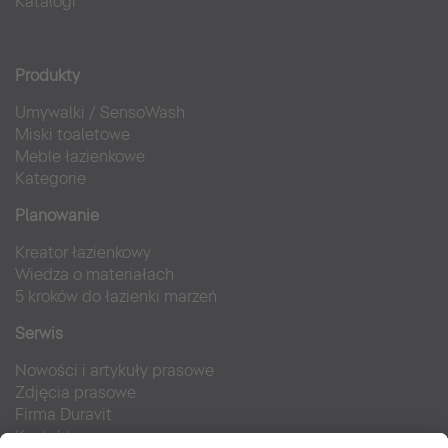
Katalogi
Produkty
Umywalki
/
SensoWash
Miski toaletowe
Meble łazienkowe
Kategorie
Planowanie
Kreator łazienkowy
Wiedza o materiałach
5 kroków do łazienki marzeń
Serwis
Nowości i artykuły prasowe
Zdjęcia prasowe
Firma Duravit
Kontakt