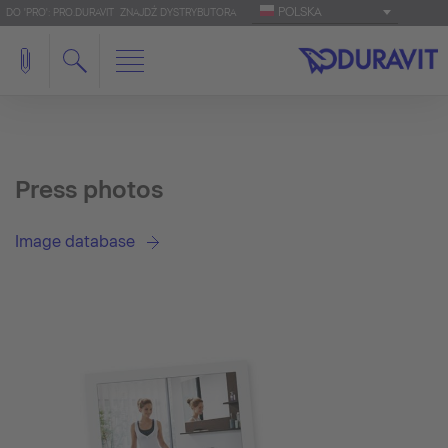
POLSKA
DO 'PRO': PRO.DURAVIT
ZNAJDŹ DYSTRYBUTORA
Press photos
Image database