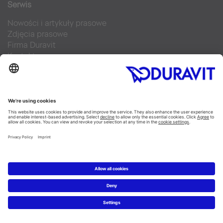
Serwis
Nowości i artykuły prasowe
Zdjęcia prasowe
Firma Duravit
Kontakt
Najczęściej zadawane pytania
Facebook
Instagram
Pinterest
Blog
Flickr
Linked In
YouTube
Copyright © 2026 Duravit AG
Imprint
|
Polityka prywatności
|
Ustawienia plików cookie
Polska