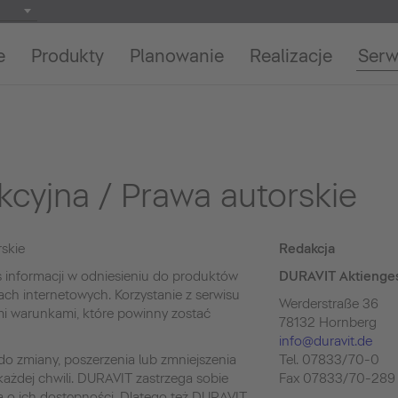
e
Produkty
Planowanie
Realizacje
Serw
kcyjna / Prawa autorskie
skie
Redakcja
s informacji w odniesieniu do produktów
DURAVIT Aktienges
h internetowych. Korzystanie z serwisu
Werderstraße 36
ymi warunkami, które powinny zostać
78132 Hornberg
info@duravit.de
do zmiany, poszerzenia lub zmniejszenia
Tel. 07833/70-0
ażdej chwili. DURAVIT zastrzega sobie
Fax 07833/70-289
 o ich dostępności. Dlatego też DURAVIT