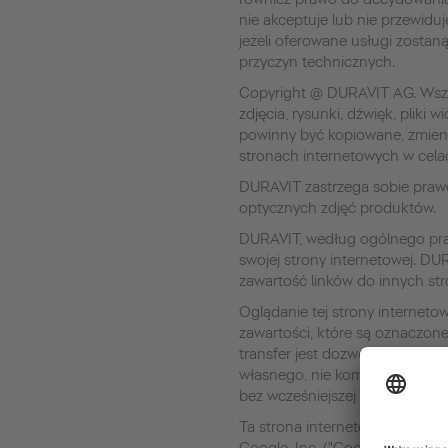
nie akceptuje lub nie przewidu
jeżeli oferowane usługi zosta
przyczyn technicznych.
Copyright @ DURAVIT AG. Wszel
zdjęcia, rysunki, dźwięk, pliki
powinny być kopiowane, zmien
stronach internetowych w cel
DURAVIT zastrzega sobie praw
optycznych zdjęć produktów.
DURAVIT, według ogólnego praw
swojej strony internetowej. DU
zawartość linków do innych str
Oglądanie tej strony interneto
zawartości, które są oznaczone
transfer jest dozwolony w każd
własnego, nie komercyjnego uż
bez wcześniejszej pisemnej zg
Ta strona internetowa korzysta 