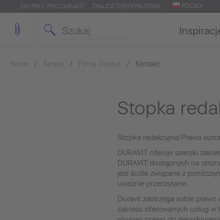
POLSKA
DO 'PRO': PRO.DURAVIT
ZNAJDŹ DYSTRYBUTORA
Inspiracj
Home
Serwis
Firma Duravit
Kontakt
Stopka reda
Stopka redakcyjna/Prawa autor
DURAVIT oferuje szeroki zakre
DURAVIT dostępnych na stronac
jest ściśle związane z poniższ
uważnie przeczytane.
Duravit zastrzega sobie prawo 
zakresu oferowanych usług w k
również prawo do decydowania