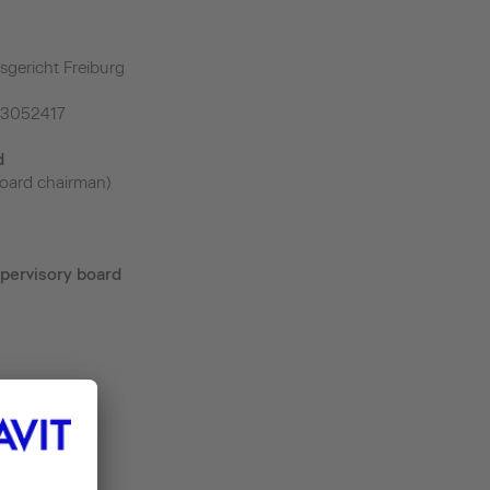
sgericht Freiburg
43052417
d
oard chairman)
pervisory board