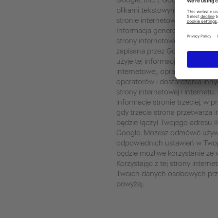
Google, Inc. ("Google”). Google
plikami tekstowymi umieszcz
stronie internetowej w analizie
Informacja generowana przez c
strony internetowej (zawierając
zapisana przez Google na ser
użyje tej informacji w celu oce
internetowej, opracowania rapor
operatorów i dostarczania inn
strony internetowej i internet
informacje stronie trzeciej, w
gdy trzecia strona przetwarza 
będzie łączył Twojego adresu 
Google. Możesz odmówić używa
odpowiednich ustawień w Twoje
będzie możliwe korzystanie ze w
Korzystając z tej strony intern
Twoich danych osobowych prz
powyżej.