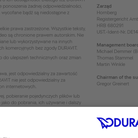
je ponoszenia żadnej odpowiedzialności,
Zarząd
ną wycofane bądź są niedostępne z
Hornberg
Registergericht Amt
HRB 680291
kie prawa zastrzeżone. Wszystkie teksty,
UST.-Ident-Nr. DE1
 wideo są chronione prawem autorskim. Nie
iane lub wykorzystywane na innych
Management boar
ach komercyjnych bez zgody DURAVIT.
Michael Demmer (B
o do ulepszeń technicznych oraz zmian
Thomas Stammel
Martin Winkle
a, jest odpowiedzialny za zawartość
Chairman of the su
RAVIT nie jest odpowiedzialny za
Gregor Greinert
on internetowych.
wej, pobieranie pojedynczych plików lub
 jako do pobrania, ich używanie i dalszy
ej chwili o ile są one wykorzystywane do
ytku. Każda kopia albo wykorzystanie ich
ody DURAVIT AG jest zabronione.
z Google Analytics, serwis analizy sieci