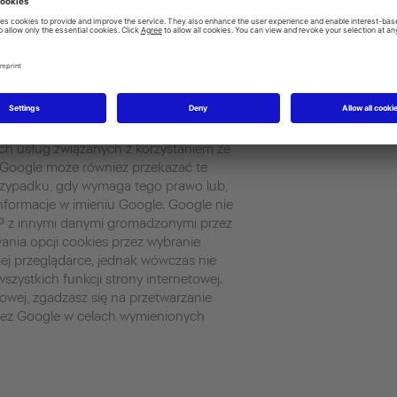
 Analytics używa "cookies”, które są
onymi w Twoim komputerze, aby pomóc
 korzystania ze strony przez użytkowników.
ookies o korzystaniu przez Ciebie ze
a Twój adres IP) zostanie przesłana i
werach w Stanach Zjednoczonych. Google
ny korzystania przez Ciebie ze strony
tu w sprawie działania strony dla jej
ych usług związanych z korzystaniem ze
u. Google może również przekazać te
 przypadku, gdy wymaga tego prawo lub,
informacje w imieniu Google. Google nie
IP z innymi danymi gromadzonymi przez
nia opcji cookies przez wybranie
j przeglądarce, jednak wówczas nie
szystkich funkcji strony internetowej.
etowej, zgadzasz się na przetwarzanie
ez Google w celach wymienionych