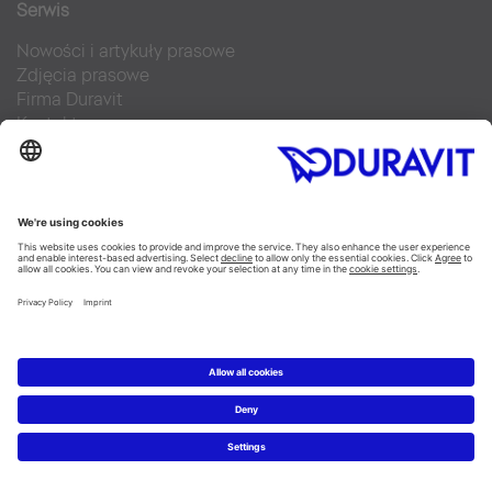
Serwis
Nowości i artykuły prasowe
Zdjęcia prasowe
Firma Duravit
Kontakt
Najczęściej zadawane pytania
Facebook
Instagram
Pinterest
Blog
Flickr
Linked In
YouTube
Copyright © 2026 Duravit AG
Imprint
|
Polityka prywatności
|
Ustawienia plików cookie
Polska