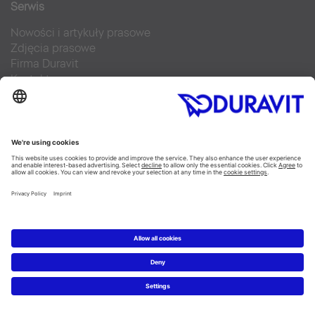
Serwis
Nowości i artykuły prasowe
Zdjęcia prasowe
Firma Duravit
Kontakt
Najczęściej zadawane pytania
Facebook
Instagram
Pinterest
Blog
Flickr
Linked In
YouTube
Copyright © 2026 Duravit AG
Imprint
|
Polityka prywatności
|
Ustawienia plików cookie
Polska