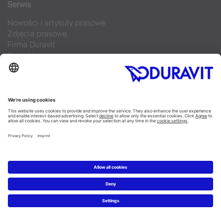
Serwis
Nowości i artykuły prasowe
Zdjęcia prasowe
Firma Duravit
Kontakt
Najczęściej zadawane pytania
Facebook
Instagram
Pinterest
Blog
Flickr
Linked In
YouTube
Copyright © 2026 Duravit AG
Imprint
|
Polityka prywatności
|
Ustawienia plików cookie
Polska