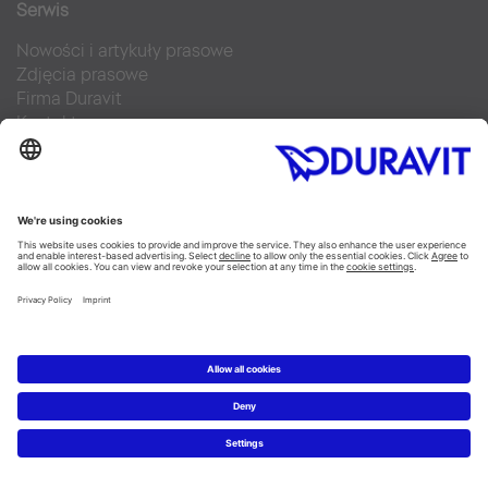
Serwis
Nowości i artykuły prasowe
Zdjęcia prasowe
Firma Duravit
Kontakt
Najczęściej zadawane pytania
Facebook
Instagram
Pinterest
Blog
Flickr
Linked In
YouTube
Copyright © 2026 Duravit AG
Imprint
|
Polityka prywatności
|
Ustawienia plików cookie
Polska