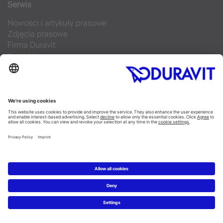
Serwis
Nowości i artykuły prasowe
Zdjęcia prasowe
Firma Duravit
Kontakt
Najczęściej zadawane pytania
Facebook
Instagram
Pinterest
Blog
Flickr
Linked In
YouTube
Copyright © 2026 Duravit AG
Imprint
|
Polityka prywatności
|
Ustawienia plików cookie
Polska