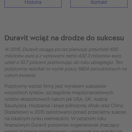
Historia
Kontakt
Duravit wciąż na drodze do sukcesu
W 2015, Duravit osiąga po raz pierwszy przychód 400
milionów euro a z wpływami netto 432.3 milionów euro,
urósł o 10.7 procent porównując do roku ubiegłego. Ten
pozytywny rezultat to wynik pracy 5804 zatrudnionych na
całym świecie.
Pozytywny wzrost firmy jest wynikiem sukcesów
wszystkich rynków, szczególnie międzynarodowych
rynków eksportowych takich jak USA, UK, Arabia
Saudyjska, Hiszpania i kraje północnej Afryki oraz Chiny.
Dodatkowo w 2015 zanotowano ponad przeciętny sukces
na lokalnym rynku niemieckim. W ostatnim roku
finansowym Duravit ponownie wygenerował znaczący
wzrost biznesie projektowym i uplasował się wysoko na