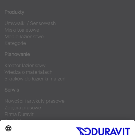
Produkty
Umywalki
/
SensoWash
Miski toaletowe
Meble łazienkowe
Kategorie
Planowanie
Kreator łazienkowy
Wiedza o materiałach
5 kroków do łazienki marzeń
Serwis
Nowości i artykuły prasowe
Zdjęcia prasowe
Firma Duravit
Kontakt
Najczęściej zadawane pytania