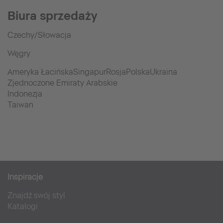
Biura sprzedaży
Czechy/Słowacja
Węgry
Ameryka ŁacińskaSingapurRosjaPolskaUkraina
Zjednoczone Emiraty Arabskie
Indonezja
Taiwan
Inspiracje
Znajdź swój styl
Katalogi