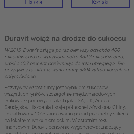
Historia
Kontakt
Duravit wciąż na drodze do sukcesu
W 2015, Duravit osiąga po raz pierwszy przychód 400
milionów euro a z wpływami netto 432.3 milionów euro,
urósł o 10.7 procent porównując do roku ubiegłego. Ten
pozytywny rezultat to wynik pracy 5804 zatrudnionych na
całym świecie.
Pozytywny wzrost firmy jest wynikiem sukcesów
wszystkich rynków, szczególnie międzynarodowych
rynków eksportowych takich jak USA, UK, Arabia
Saudyjska, Hiszpania i kraje północnej Afryki oraz Chiny.
Dodatkowo w 2015 zanotowano ponad przeciętny sukces
na lokalnym rynku niemieckim. W ostatnim roku
finansowym Duravit ponownie wygenerował znaczący
wzrost biznesie projektowym i uplasował się wysoko na