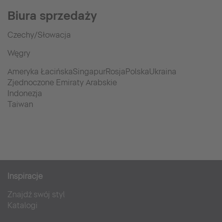
Biura sprzedaży
Czechy/Słowacja
Węgry
Ameryka ŁacińskaSingapurRosjaPolskaUkraina
Zjednoczone Emiraty Arabskie
Indonezja
Taiwan
Inspiracje
Znajdź swój styl
Katalogi