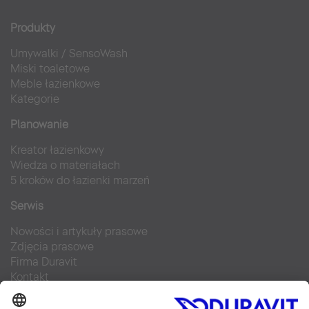
Produkty
Umywalki
/
SensoWash
Miski toaletowe
Meble łazienkowe
Kategorie
Planowanie
Kreator łazienkowy
Wiedza o materiałach
5 kroków do łazienki marzeń
Serwis
Nowości i artykuły prasowe
Zdjęcia prasowe
Firma Duravit
Kontakt
Najczęściej zadawane pytania