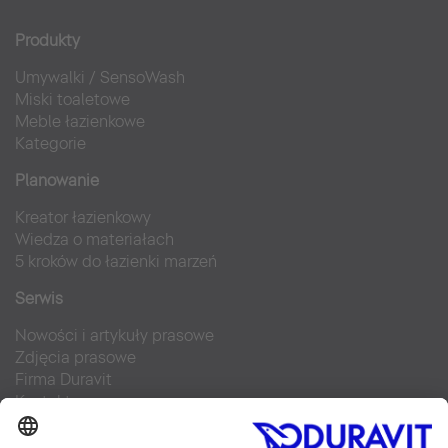
Produkty
Umywalki
/
SensoWash
Miski toaletowe
Meble łazienkowe
Kategorie
Planowanie
Kreator łazienkowy
Wiedza o materiałach
5 kroków do łazienki marzeń
Serwis
Nowości i artykuły prasowe
Zdjęcia prasowe
Firma Duravit
Kontakt
Najczęściej zadawane pytania