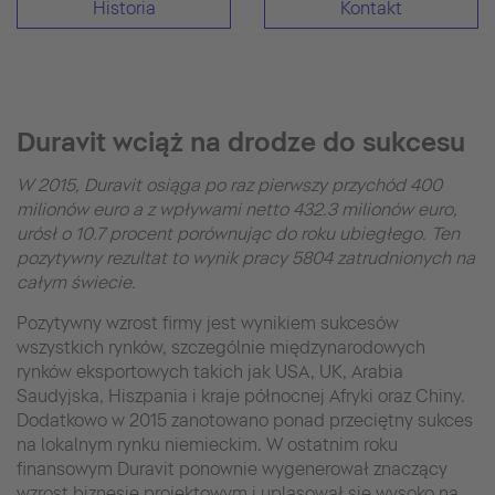
Historia
Kontakt
Duravit wciąż na drodze do sukcesu
W 2015, Duravit osiąga po raz pierwszy przychód 400
milionów euro a z wpływami netto 432.3 milionów euro,
urósł o 10.7 procent porównując do roku ubiegłego. Ten
pozytywny rezultat to wynik pracy 5804 zatrudnionych na
całym świecie.
Pozytywny wzrost firmy jest wynikiem sukcesów
wszystkich rynków, szczególnie międzynarodowych
rynków eksportowych takich jak USA, UK, Arabia
Saudyjska, Hiszpania i kraje północnej Afryki oraz Chiny.
Dodatkowo w 2015 zanotowano ponad przeciętny sukces
na lokalnym rynku niemieckim. W ostatnim roku
finansowym Duravit ponownie wygenerował znaczący
wzrost biznesie projektowym i uplasował się wysoko na