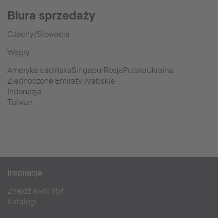
Biura sprzedaży
Czechy/Słowacja
Węgry
Ameryka ŁacińskaSingapurRosjaPolskaUkraina
Zjednoczone Emiraty Arabskie
Indonezja
Taiwan
Inspiracje
Znajdź swój styl
Katalogi