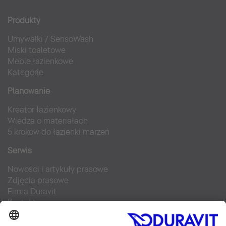
Produkty
Umywalki
/
SensoWash
Miski toaletowe
Meble łazienkowe
Kategorie
Planowanie
Kreator łazienkowy
Wiedza o materiałach
5 kroków do łazienki marzeń
Serwis
Nowości i artykuły prasowe
Zdjęcia prasowe
Firma Duravit
Kontakt
Najczęściej zadawane pytania