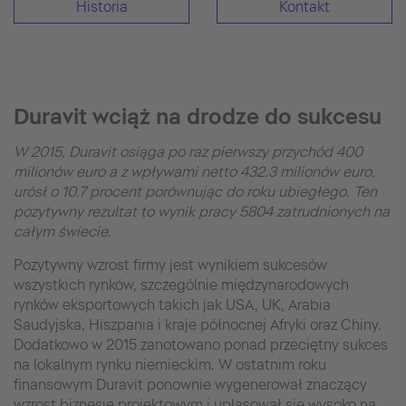
Historia
Kontakt
Duravit wciąż na drodze do sukcesu
W 2015, Duravit osiąga po raz pierwszy przychód 400
milionów euro a z wpływami netto 432.3 milionów euro,
urósł o 10.7 procent porównując do roku ubiegłego. Ten
pozytywny rezultat to wynik pracy 5804 zatrudnionych na
całym świecie.
Pozytywny wzrost firmy jest wynikiem sukcesów
wszystkich rynków, szczególnie międzynarodowych
rynków eksportowych takich jak USA, UK, Arabia
Saudyjska, Hiszpania i kraje północnej Afryki oraz Chiny.
Dodatkowo w 2015 zanotowano ponad przeciętny sukces
na lokalnym rynku niemieckim. W ostatnim roku
finansowym Duravit ponownie wygenerował znaczący
wzrost biznesie projektowym i uplasował się wysoko na