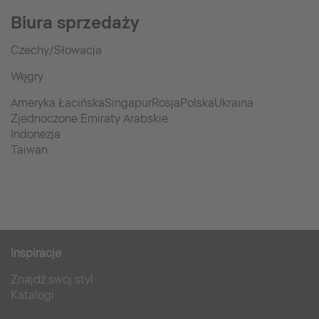
Biura sprzedaży
Czechy/Słowacja
Węgry
Ameryka ŁacińskaSingapurRosjaPolskaUkraina
Zjednoczone Emiraty Arabskie
Indonezja
Taiwan
Inspiracje
Znajdź swój styl
Katalogi