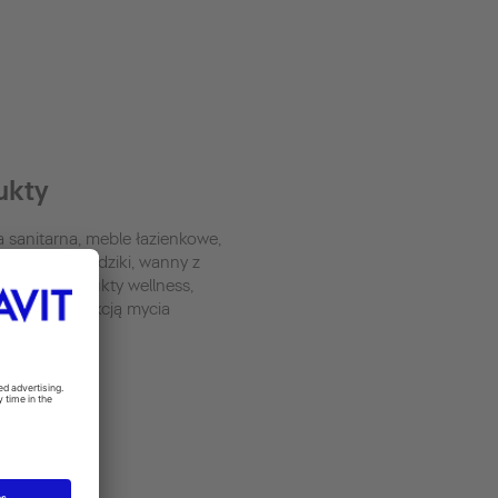
ukty
 sanitarna, meble łazienkowe,
a, wanny i brodziki, wanny z
ażem, produkty wellness,
desowe z funkcją mycia
ash