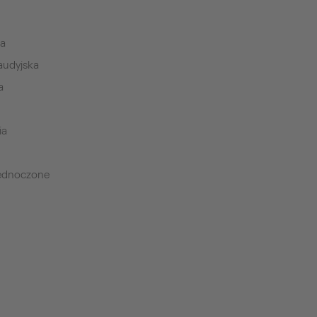
ia
audyjska
a
ia
jednoczone