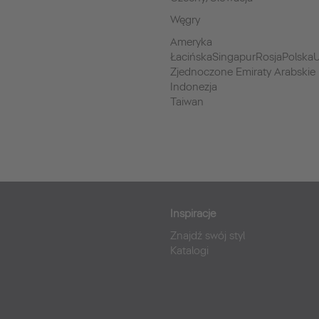
Węgry
Ameryka
ŁacińskaSingapurRosjaPolskaU
Zjednoczone Emiraty Arabskie
Indonezja
Taiwan
Inspiracje
Znajdź swój styl
Katalogi