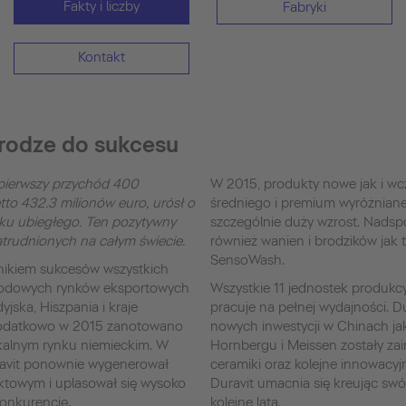
Fakty i liczby
Fabryki
Kontakt
drodze do sukcesu
 pierwszy przychód 400
W 2015, produkty nowe jak i wcz
to 432.3 milionów euro, urósł o
średniego i premium wyróżnian
ku ubiegłego. Ten pozytywny
szczególnie duży wzrost. Nadsp
atrudnionych na całym świecie.
również wanien i brodzików jak
SensoWash.
ynikiem sukcesów wszystkich
rodowych rynków eksportowych
Wszystkie 11 jednostek produkc
yjska, Hiszpania i kraje
pracuje na pełnej wydajności. D
 Dodatkowo w 2015 zanotowano
nowych inwestycji w Chinach jak 
kalnym rynku niemieckim. W
Hornbergu i Meissen zostały z
avit ponownie wygenerował
ceramiki oraz kolejne innowacy
ektowym i uplasował się wysoko
Duravit umacnia się kreując swó
konkurencję.
kolejne lata.