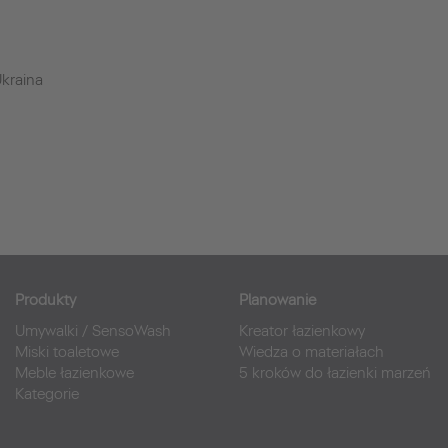
kraina
Produkty
Planowanie
Umywalki
/
SensoWash
Kreator łazienkowy
Miski toaletowe
Wiedza o materiałach
Meble łazienkowe
5 kroków do łazienki marzeń
Kategorie