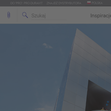
POLSKA
DO 'PRO': PRO.DURAVIT
ZNAJDŹ DYSTRYBUTORA
Inspiracj