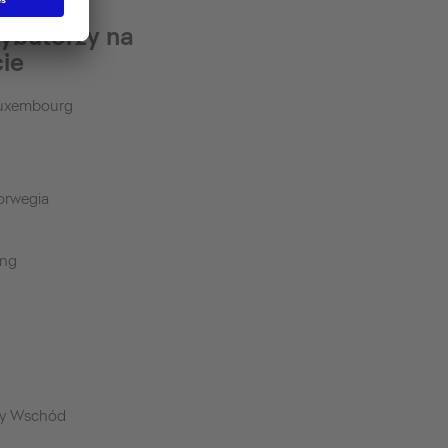
rybutorzy na
cie
Luxembourg
orwegia
ong
y Wschód
a