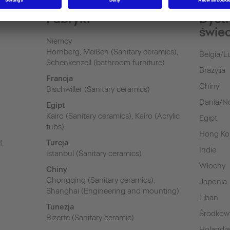
Fabryki
Dyst
świe
Niemcy
Hornberg, Meißen (Sanitary ceramics),
Belgia/
Schenkenzell (bathroom furniture)
Brazylia
Francja
Chiny
Bischwiller (Sanitary ceramics)
Dania/N
Egipt
Kairo (Sanitary ceramics), Kairo (Acrylic
Egipt
tubs)
Hong K
Turcja
H,
Indie
Istanbul (Sanitary ceramics)
Włochy
Chiny
Chongqing (Sanitary ceramics),
Japonia
Shanghai (Engineering and mounting)
Liban
Tunezja
Środkow
Bizerte (Sanitary ceramic)
Holandi