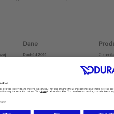
Dane
Prod
czej
Dochód 2014
Ceramika
akcesori
390 Mio. Euro (Group)
hydromas
Rok powstania firmy
deski se
man)
SensoW
1817