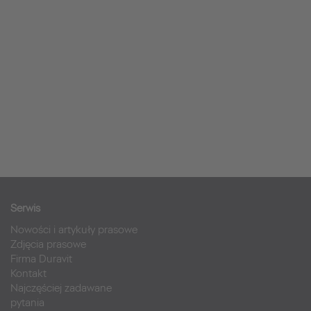
Serwis
Nowości i artykuły prasowe
Zdjęcia prasowe
Firma Duravit
Kontakt
Najczęściej zadawane
pytania