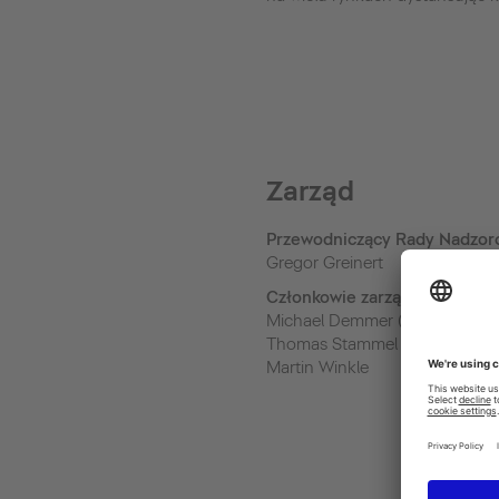
Zarząd
Przewodniczący Rady Nadzor
Gregor Greinert
Członkowie zarządu
Michael Demmer (Board chair
Thomas Stammel
Martin Winkle