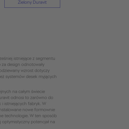
Zielony Duravit
eśniej istniejące z segmentu
e za design odnotowały
odziewany wzrost dotyczy
 też systemów desek myjących
yjnych na całym świecie
uravit odnosi to zarówno do
i istniejących fabryk. W
ainstalowane nowe formownie
jne technologie. W ten sposób
j optymistyczny potencjał na