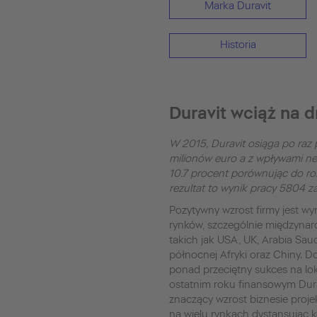
Marka Duravit
Historia
Duravit wciąż na 
W 2015, Duravit osiąga po raz
milionów euro a z wpływami net
10.7 procent porównując do ro
rezultat to wynik pracy 5804 z
Pozytywny wzrost firmy jest w
rynków, szczególnie międzyna
takich jak USA, UK, Arabia Saud
północnej Afryki oraz Chiny.
ponad przeciętny sukces na lo
ostatnim roku finansowym Dur
znaczący wzrost biznesie proj
na wielu rynkach dystansując 