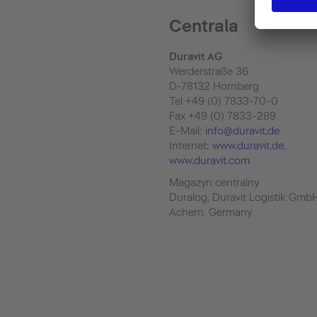
Centrala
Duravit AG
Werderstraße 36
D-78132 Hornberg
Tel +49 (0) 7833-70-0
Fax +49 (0) 7833-289
E-Mail:
info@duravit.de
Internet:
www.duravit.de
,
www.duravit.com
Magazyn centralny
Duralog, Duravit Logistik Gmb
Achern, Germany