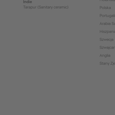
Indie
Tarapur (Sanitary ceramic)
Polska
Portugal
Arabia S
Hiszpani
Szwecja
Szwajcar
Anglia
Stany Z