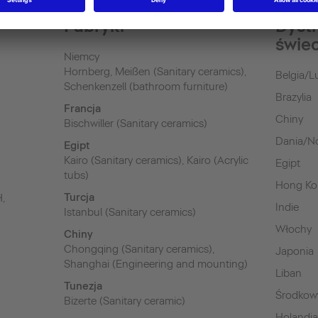
Fabryki
Dyst
świe
Niemcy
Hornberg, Meißen (Sanitary ceramics),
Belgia/
Schenkenzell (bathroom furniture)
Brazylia
Francja
Chiny
Bischwiller (Sanitary ceramics)
Dania/N
Egipt
Kairo (Sanitary ceramics), Kairo (Acrylic
Egipt
tubs)
Hong K
Turcja
H,
Indie
Istanbul (Sanitary ceramics)
Włochy
Chiny
Chongqing (Sanitary ceramics),
Japonia
Shanghai (Engineering and mounting)
Liban
Tunezja
Środkow
Bizerte (Sanitary ceramic)
Holandi