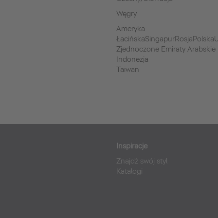
Węgry
Ameryka
ŁacińskaSingapurRosjaPolskaU
Zjednoczone Emiraty Arabskie
Indonezja
Taiwan
Inspiracje
Znajdź swój styl
Katalogi