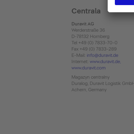
Centrala
Duravit AG
Werderstraße 36
D-78132 Hornberg
Tel +49 (0) 7833-70-0
Fax +49 (0) 7833-289
E-Mail:
info@duravit.de
Internet:
www.duravit.de
,
www.duravit.com
Magazyn centralny
Duralog, Duravit Logistik Gmb
Achern, Germany