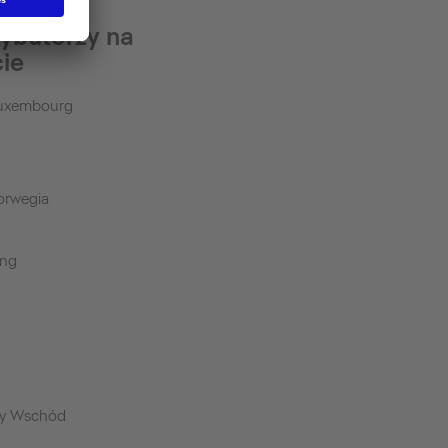
rybutorzy na
cie
Luxembourg
orwegia
ong
y Wschód
a