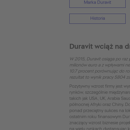
Marka Duravit
Historia
Duravit wciąż na 
W 2015, Duravit osiąga po raz
milionów euro a z wpływami net
10.7 procent porównując do ro
rezultat to wynik pracy 5804 z
Pozytywny wzrost firmy jest w
rynków, szczególnie międzyna
takich jak USA, UK, Arabia Saud
północnej Afryki oraz Chiny.
ponad przeciętny sukces na lo
ostatnim roku finansowym Dur
znaczący wzrost biznesie proj
na wielu rynkach dystansując 