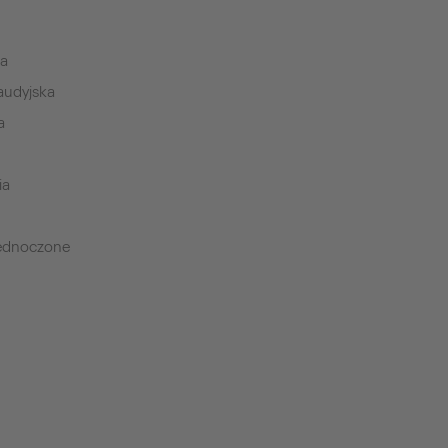
ia
audyjska
a
ia
jednoczone