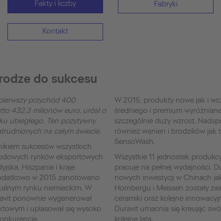
Fakty i liczby
Fabryki
Kontakt
drodze do sukcesu
 pierwszy przychód 400
W 2015, produkty nowe jak i wcz
to 432.3 milionów euro, urósł o
średniego i premium wyróżnian
ku ubiegłego. Ten pozytywny
szczególnie duży wzrost. Nadsp
atrudnionych na całym świecie.
również wanien i brodzików jak
SensoWash.
ynikiem sukcesów wszystkich
rodowych rynków eksportowych
Wszystkie 11 jednostek produkc
yjska, Hiszpania i kraje
pracuje na pełnej wydajności. D
 Dodatkowo w 2015 zanotowano
nowych inwestycji w Chinach jak 
kalnym rynku niemieckim. W
Hornbergu i Meissen zostały z
avit ponownie wygenerował
ceramiki oraz kolejne innowacy
ektowym i uplasował się wysoko
Duravit umacnia się kreując swó
konkurencję.
kolejne lata.