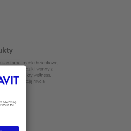
ukty
 sanitarna, meble łazienkowe,
a, wanny i brodziki, wanny z
ażem, produkty wellness,
desowe z funkcją mycia
ash