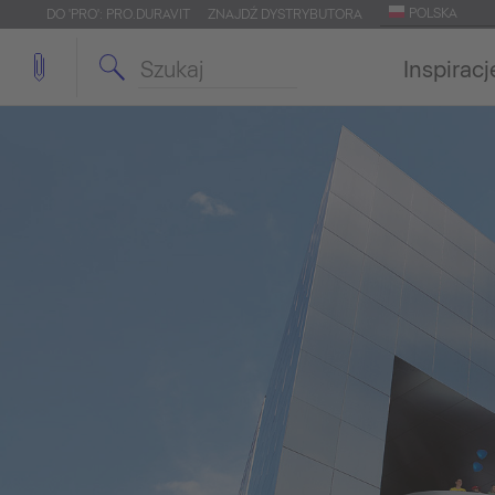
POLSKA
DO 'PRO': PRO.DURAVIT
ZNAJDŹ DYSTRYBUTORA
Inspiracj