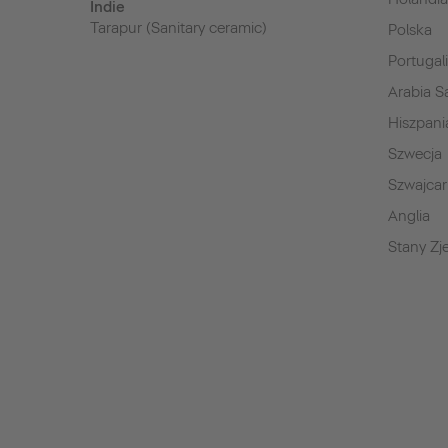
Indie
Tarapur (Sanitary ceramic)
Polska
Portugal
Arabia S
Hiszpani
Szwecja
Szwajcar
Anglia
Stany Z