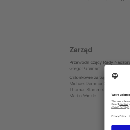
Zarząd
Przewodniczący Rady Nadzor
Gregor Greinert
Członkowie zarządu
Michael Demmer (Board chair
Thomas Stammel
Martin Winkle