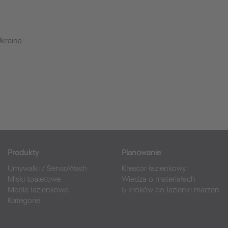
kraina
Produkty
Planowanie
Umywalki
/
SensoWash
Kreator łazienkowy
Miski toaletowe
Wiedza o materiałach
Meble łazienkowe
5 kroków do łazienki marzeń
Kategorie