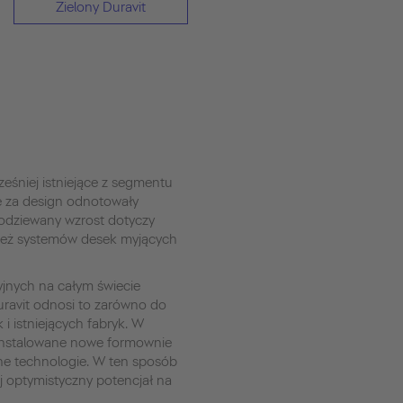
Zielony Duravit
eśniej istniejące z segmentu
e za design odnotowały
odziewany wzrost dotyczy
 też systemów desek myjących
yjnych na całym świecie
uravit odnosi to zarówno do
i istniejących fabryk. W
ainstalowane nowe formownie
jne technologie. W ten sposób
j optymistyczny potencjał na