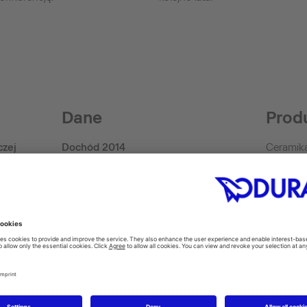
Dane
Prod
czej
Dochód 2014
Ceramika
akcesori
390 Mio. Euro (Group)
hydromas
Rok powstania firmy
deski se
man)
SensoW
1817