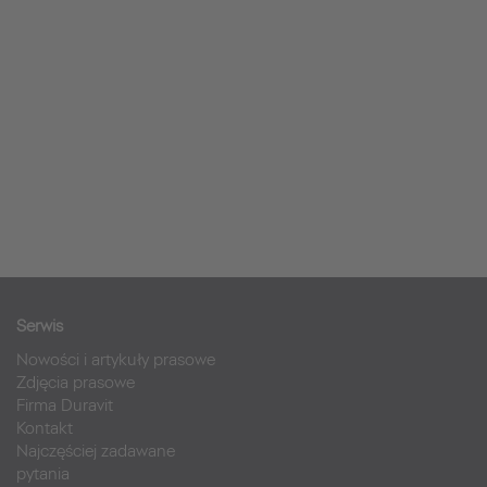
Serwis
Nowości i artykuły prasowe
Zdjęcia prasowe
Firma Duravit
Kontakt
Najczęściej zadawane
pytania