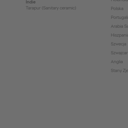
Indie
Tarapur (Sanitary ceramic)
Polska
Portugal
Arabia S
Hiszpani
Szwecja
Szwajcar
Anglia
Stany Z