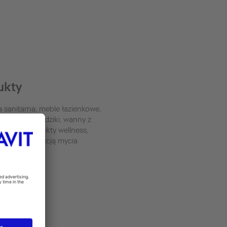
ukty
 sanitarna, meble łazienkowe,
a, wanny i brodziki, wanny z
ażem, produkty wellness,
desowe z funkcją mycia
ash