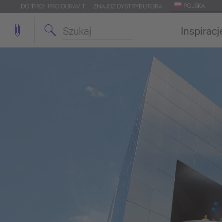
POLSKA
DO 'PRO': PRO.DURAVIT
ZNAJDŹ DYSTRYBUTORA
Inspiracj