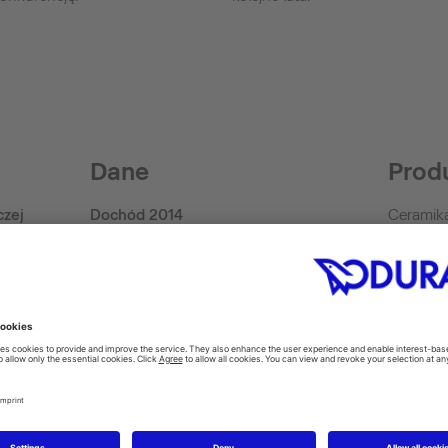
Dane
Prod
czej
Dochód 2014
Ceramika
akcesori
390 Mio. Euro (Group)
hydromas
Rok powstania firmy
deski se
man)
SensoW
1817