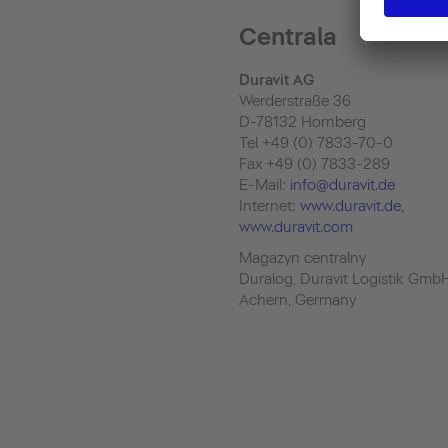
Centrala
Duravit AG
Werderstraße 36
D-78132 Hornberg
Tel +49 (0) 7833-70-0
Fax +49 (0) 7833-289
E-Mail:
info@duravit.de
Internet:
www.duravit.de
,
www.duravit.com
Magazyn centralny
Duralog, Duravit Logistik Gmb
Achern, Germany