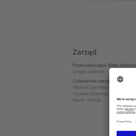
Zarząd
Przewodniczący Rady Nadzor
Gregor Greinert
Członkowie zarządu
Michael Demmer (Board chair
Thomas Stammel
Martin Winkle