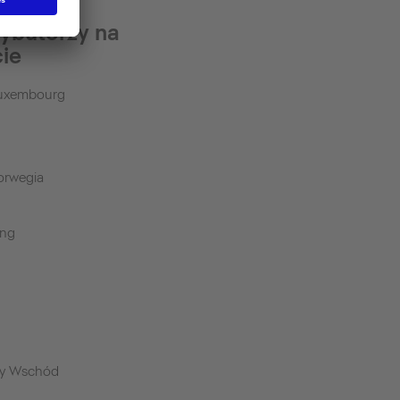
rybutorzy na
cie
Luxembourg
orwegia
ong
y Wschód
a