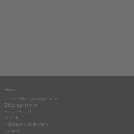
Serwis
Nowości i artykuły prasowe
Zdjęcia prasowe
Firma Duravit
Kontakt
Najczęściej zadawane
pytania