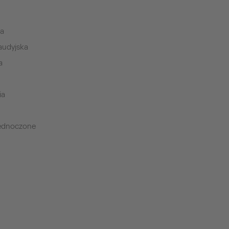
ia
audyjska
a
ia
jednoczone