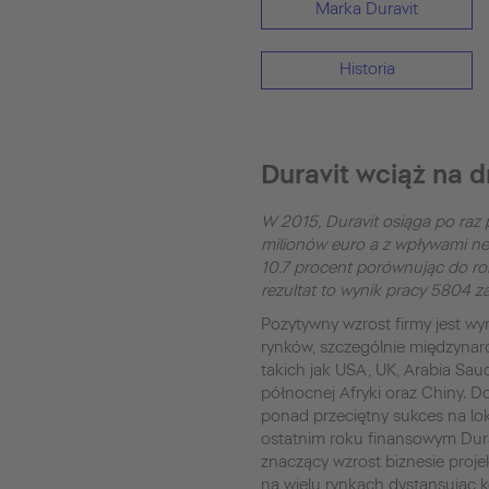
Marka Duravit
Historia
Duravit wciąż na 
W 2015, Duravit osiąga po raz
milionów euro a z wpływami net
10.7 procent porównując do ro
rezultat to wynik pracy 5804 z
Pozytywny wzrost firmy jest w
rynków, szczególnie międzyna
takich jak USA, UK, Arabia Saud
północnej Afryki oraz Chiny.
ponad przeciętny sukces na lo
ostatnim roku finansowym Dur
znaczący wzrost biznesie proj
na wielu rynkach dystansując 