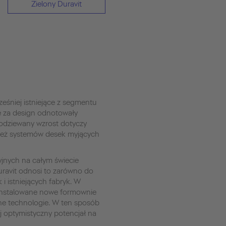
Zielony Duravit
eśniej istniejące z segmentu
e za design odnotowały
odziewany wzrost dotyczy
 też systemów desek myjących
yjnych na całym świecie
uravit odnosi to zarówno do
i istniejących fabryk. W
ainstalowane nowe formownie
jne technologie. W ten sposób
j optymistyczny potencjał na