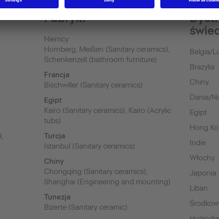
Fabryki
Dyst
świe
Niemcy
Hornberg, Meißen (Sanitary ceramics),
Belgia/
Schenkenzell (bathroom furniture)
Brazylia
Francja
Chiny
Bischwiller (Sanitary ceramics)
Dania/N
Egipt
Kairo (Sanitary ceramics), Kairo (Acrylic
Egipt
tubs)
Hong K
Turcja
H,
Indie
Istanbul (Sanitary ceramics)
Włochy
Chiny
Chongqing (Sanitary ceramics),
Japonia
Shanghai (Engineering and mounting)
Liban
Tunezja
Środkow
Bizerte (Sanitary ceramic)
Holandi