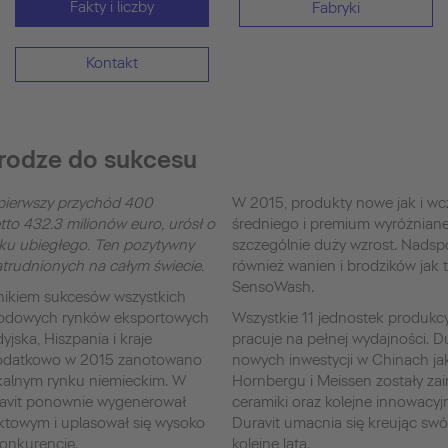
Fakty i liczby
Fabryki
Kontakt
drodze do sukcesu
 pierwszy przychód 400
W 2015, produkty nowe jak i wcz
to 432.3 milionów euro, urósł o
średniego i premium wyróżnian
ku ubiegłego. Ten pozytywny
szczególnie duży wzrost. Nadsp
atrudnionych na całym świecie.
również wanien i brodzików jak
SensoWash.
ynikiem sukcesów wszystkich
rodowych rynków eksportowych
Wszystkie 11 jednostek produkc
yjska, Hiszpania i kraje
pracuje na pełnej wydajności. D
 Dodatkowo w 2015 zanotowano
nowych inwestycji w Chinach jak 
kalnym rynku niemieckim. W
Hornbergu i Meissen zostały z
avit ponownie wygenerował
ceramiki oraz kolejne innowacy
ektowym i uplasował się wysoko
Duravit umacnia się kreując swó
konkurencję.
kolejne lata.