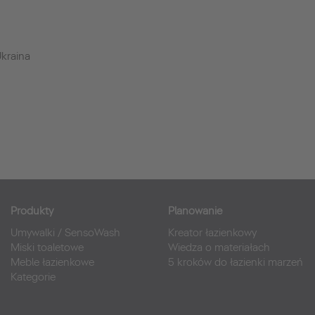
kraina
Produkty
Planowanie
Umywalki
/
SensoWash
Kreator łazienkowy
Miski toaletowe
Wiedza o materiałach
Meble łazienkowe
5 kroków do łazienki marzeń
Kategorie