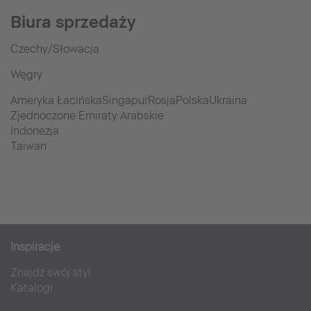
Biura sprzedaży
Czechy/Słowacja
Węgry
Ameryka ŁacińskaSingapurRosjaPolskaUkraina
Zjednoczone Emiraty Arabskie
Indonezja
Taiwan
Inspiracje
Znajdź swój styl
Katalogi