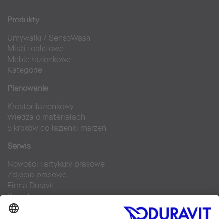
Produkty
Umywalki
/
SensoWash
Miski toaletowe
Meble łazienkowe
Kategorie
Planowanie
Kreator łazienkowy
Wiedza o materiałach
5 kroków do łazienki marzeń
Serwis
Nowości i artykuły prasowe
Zdjęcia prasowe
Firma Duravit
Kontakt
Najczęściej zadawane pytania