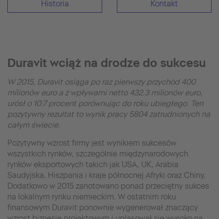
Historia
Kontakt
Duravit wciąż na drodze do sukcesu
W 2015, Duravit osiąga po raz pierwszy przychód 400
milionów euro a z wpływami netto 432.3 milionów euro,
urósł o 10.7 procent porównując do roku ubiegłego. Ten
pozytywny rezultat to wynik pracy 5804 zatrudnionych na
całym świecie.
Pozytywny wzrost firmy jest wynikiem sukcesów
wszystkich rynków, szczególnie międzynarodowych
rynków eksportowych takich jak USA, UK, Arabia
Saudyjska, Hiszpania i kraje północnej Afryki oraz Chiny.
Dodatkowo w 2015 zanotowano ponad przeciętny sukces
na lokalnym rynku niemieckim. W ostatnim roku
finansowym Duravit ponownie wygenerował znaczący
wzrost biznesie projektowym i uplasował się wysoko na