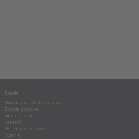
Serwis
Nowości i artykuły prasowe
Zdjęcia prasowe
Firma Duravit
Kontakt
Najczęściej zadawane
pytania