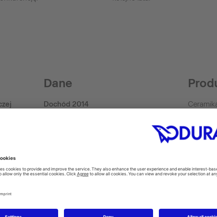
Dane
Prod
czej
Dochód 2014
Ceramika
akcesori
390 Mio. Euro (Group)
hydromas
Rok powstania firmy
deski se
man)
SensoW
1817