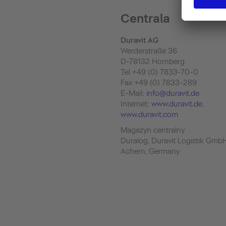
Centrala
Duravit AG
Werderstraße 36
D-78132 Hornberg
Tel +49 (0) 7833-70-0
Fax +49 (0) 7833-289
E-Mail:
info@duravit.de
Internet:
www.duravit.de
,
www.duravit.com
Magazyn centralny
Duralog, Duravit Logistik Gmb
Achern, Germany