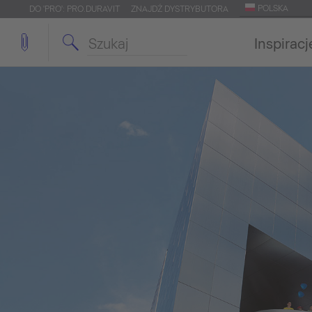
POLSKA
DO 'PRO': PRO.DURAVIT
ZNAJDŹ DYSTRYBUTORA
Inspiracj