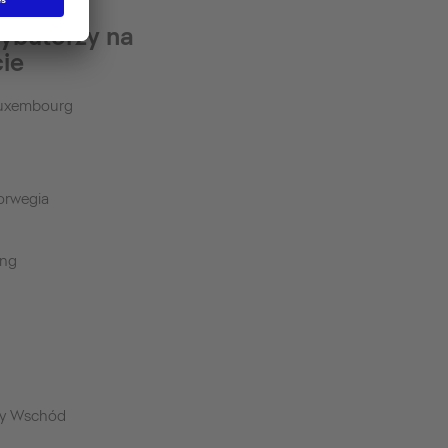
rybutorzy na
cie
Luxembourg
orwegia
ong
y Wschód
a