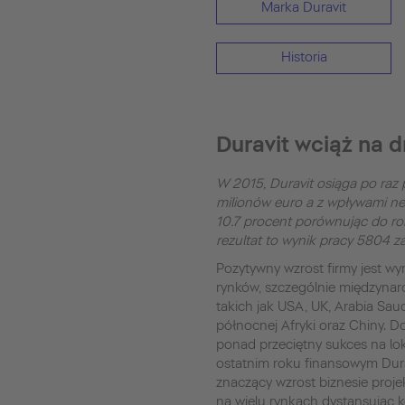
Marka Duravit
Historia
Duravit wciąż na 
W 2015, Duravit osiąga po raz
milionów euro a z wpływami net
10.7 procent porównując do ro
rezultat to wynik pracy 5804 z
Pozytywny wzrost firmy jest w
rynków, szczególnie międzyna
takich jak USA, UK, Arabia Saud
północnej Afryki oraz Chiny.
ponad przeciętny sukces na lo
ostatnim roku finansowym Dur
znaczący wzrost biznesie proj
na wielu rynkach dystansując 