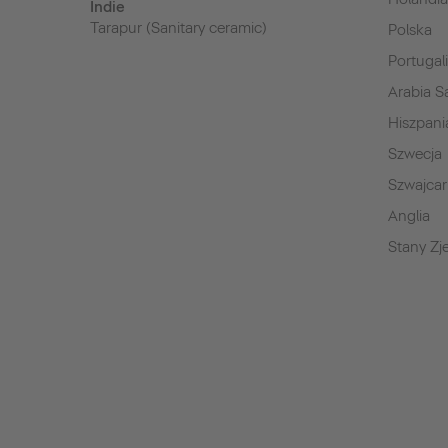
Indie
Tarapur (Sanitary ceramic)
Polska
Portugal
Arabia S
Hiszpani
Szwecja
Szwajcar
Anglia
Stany Z