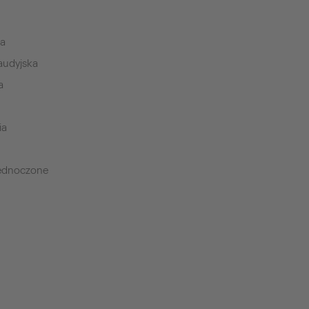
ia
audyjska
a
ia
jednoczone