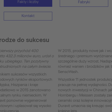
Fakty i liczby
Fabryki
Kontakt
drodze do sukcesu
 pierwszy przychód 400
W 2015, produkty nowe jak i wcz
to 432.3 milionów euro, urósł o
średniego i premium wyróżnian
ku ubiegłego. Ten pozytywny
szczególnie duży wzrost. Nadsp
atrudnionych na całym świecie.
również wanien i brodzików jak
SensoWash.
ynikiem sukcesów wszystkich
rodowych rynków eksportowych
Wszystkie 11 jednostek produkc
yjska, Hiszpania i kraje
pracuje na pełnej wydajności. D
 Dodatkowo w 2015 zanotowano
nowych inwestycji w Chinach jak 
kalnym rynku niemieckim. W
Hornbergu i Meissen zostały z
avit ponownie wygenerował
ceramiki oraz kolejne innowacy
ektowym i uplasował się wysoko
Duravit umacnia się kreując swó
konkurencję.
kolejne lata.