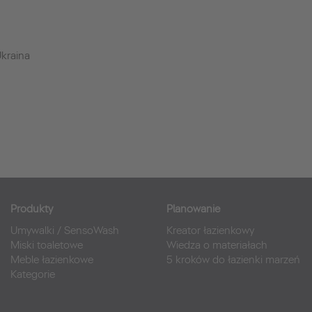
kraina
Produkty
Planowanie
Umywalki
/
SensoWash
Kreator łazienkowy
Miski toaletowe
Wiedza o materiałach
Meble łazienkowe
5 kroków do łazienki marzeń
Kategorie