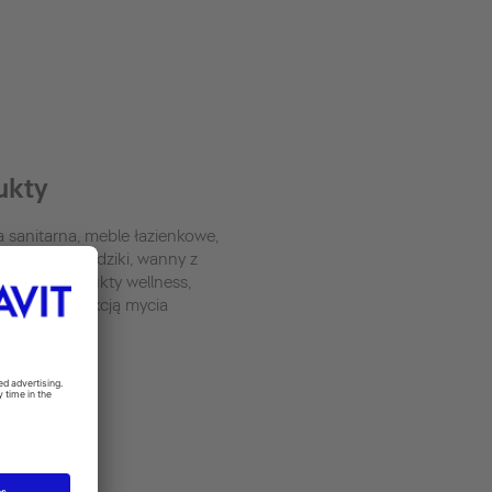
ukty
 sanitarna, meble łazienkowe,
a, wanny i brodziki, wanny z
ażem, produkty wellness,
desowe z funkcją mycia
ash