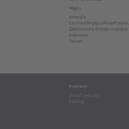
Węgry
Ameryka
ŁacińskaSingapurRosjaPolskaU
Zjednoczone Emiraty Arabskie
Indonezja
Taiwan
Inspiracje
Znajdź swój styl
Katalogi