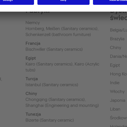
Fabryki
Dyst
świe
Niemcy
Hornberg, Meißen (Sanitary ceramics),
Belgia/
Schenkenzell (bathroom furniture)
Brazylia
Francja
Chiny
Bischwiller (Sanitary ceramics)
Dania/N
Egipt
Kairo (Sanitary ceramics), Kairo (Acrylic
Egipt
tubs)
Hong K
Turcja
H,
Indie
Istanbul (Sanitary ceramics)
Włochy
Chiny
Chongqing (Sanitary ceramics),
Japonia
Shanghai (Engineering and mounting)
Liban
Tunezja
Środkow
Bizerte (Sanitary ceramic)
Holandi