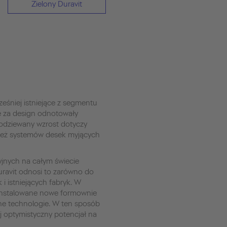
Zielony Duravit
eśniej istniejące z segmentu
e za design odnotowały
odziewany wzrost dotyczy
 też systemów desek myjących
yjnych na całym świecie
uravit odnosi to zarówno do
i istniejących fabryk. W
ainstalowane nowe formownie
jne technologie. W ten sposób
j optymistyczny potencjał na