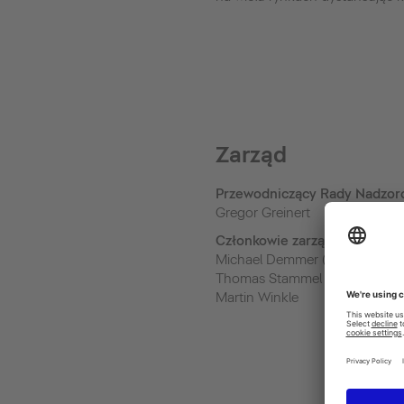
Zarząd
Przewodniczący Rady Nadzor
Gregor Greinert
Członkowie zarządu
Michael Demmer (Board chair
Thomas Stammel
Martin Winkle