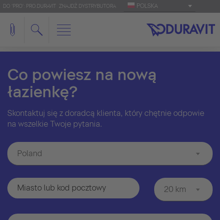
POLSKA
DO 'PRO': PRO.DURAVIT
ZNAJDŹ DYSTRYBUTORA
Co powiesz na nową
łazienkę?
Skontaktuj się z doradcą klienta, który chętnie odpowie
na wszelkie Twoje pytania.
Poland
20 km