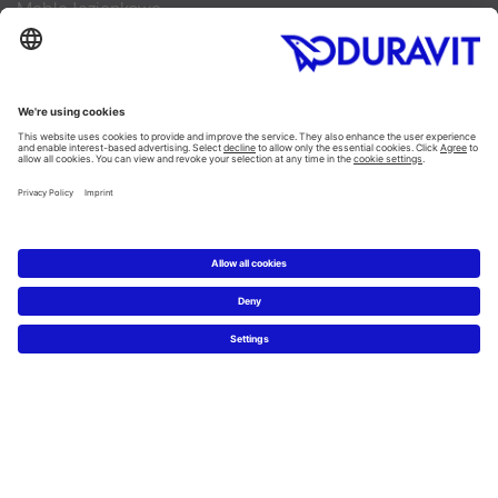
Meble łazienkowe
Kategorie
Planowanie
Kreator łazienkowy
Wiedza o materiałach
5 kroków do łazienki marzeń
Serwis
Nowości i artykuły prasowe
Zdjęcia prasowe
Firma Duravit
Kontakt
Najczęściej zadawane pytania
Facebook
Instagram
Pinterest
Blog
Flickr
Linked In