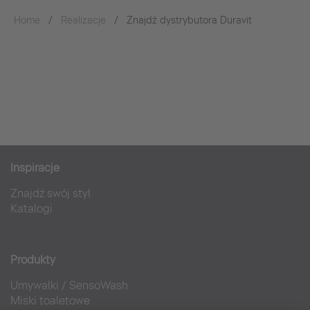
Home
Realizacje
Znajdź dystrybutora Duravit
Inspiracje
Znajdź swój styl
Katalogi
Produkty
Umywalki
/
SensoWash
Miski toaletowe