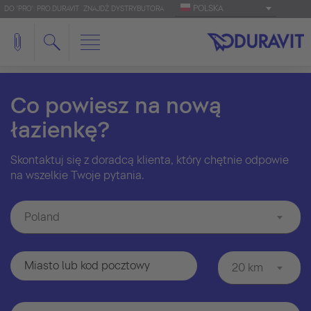
POLSKA
DO 'PRO': PRO.DURAVIT
ZNAJDŹ DYSTRYBUTORA
Co powiesz na nową
łazienkę?
Skontaktuj się z doradcą klienta, który chętnie odpowie
na wszelkie Twoje pytania.
Poland
20 km