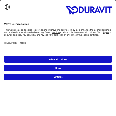
Meble łazienkowe
Kategorie
Planowanie
Kreator łazienkowy
Wiedza o materiałach
5 kroków do łazienki marzeń
Serwis
Nowości i artykuły prasowe
Zdjęcia prasowe
Firma Duravit
Kontakt
Najczęściej zadawane pytania
Facebook
Instagram
Pinterest
Blog
Flickr
Linked In