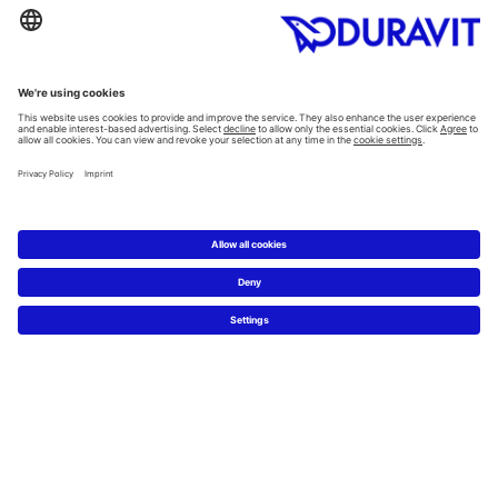
Kategorie
Planowanie
Kreator łazienkowy
Wiedza o materiałach
5 kroków do łazienki marzeń
Serwis
Nowości i artykuły prasowe
Zdjęcia prasowe
Firma Duravit
Kontakt
Najczęściej zadawane pytania
Facebook
Instagram
Pinterest
Blog
Flickr
Linked In