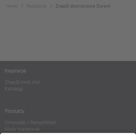
Home
Realizacje
Znajdź dystrybutora Duravit
Inspiracje
Znajdź swój styl
Katalogi
Produkty
Umywalki
/
SensoWash
Miski toaletowe
Meble łazienkowe