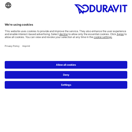
Kategorie
Planowanie
Kreator łazienkowy
Wiedza o materiałach
5 kroków do łazienki marzeń
Serwis
Nowości i artykuły prasowe
Zdjęcia prasowe
Firma Duravit
Kontakt
Najczęściej zadawane pytania
Facebook
Instagram
Pinterest
Blog
Flickr
Linked In