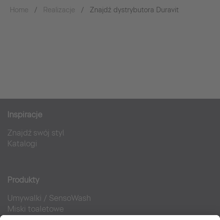
Home
Realizacje
Znajdź dystrybutora Duravit
Inspiracje
Znajdź swój styl
Katalogi
Produkty
Umywalki
/
SensoWash
Miski toaletowe
Meble łazienkowe