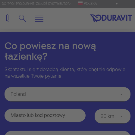
POLSKA
DO 'PRO': PRO.DURAVIT
ZNAJDŹ DYSTRYBUTORA
Co powiesz na nową
łazienkę?
Skontaktuj się z doradcą klienta, który chętnie odpowie
na wszelkie Twoje pytania.
Poland
20 km