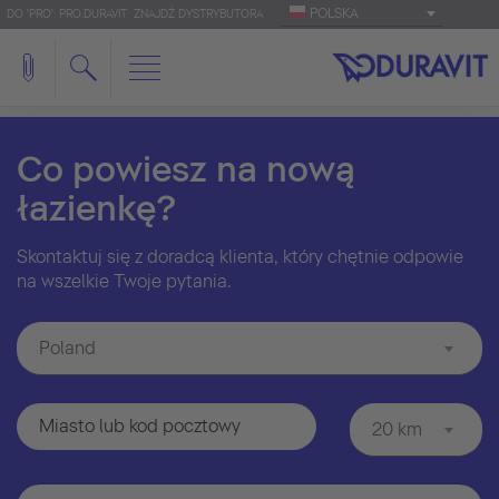
POLSKA
DO 'PRO': PRO.DURAVIT
ZNAJDŹ DYSTRYBUTORA
Co powiesz na nową
łazienkę?
Skontaktuj się z doradcą klienta, który chętnie odpowie
na wszelkie Twoje pytania.
Poland
20 km