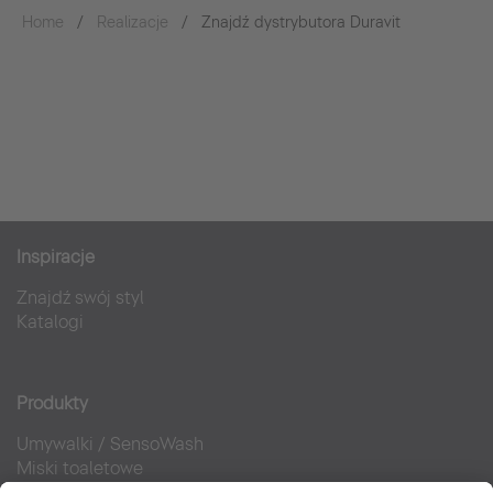
Home
Realizacje
Znajdź dystrybutora Duravit
Inspiracje
Znajdź swój styl
Katalogi
Produkty
Umywalki
/
SensoWash
Miski toaletowe
Meble łazienkowe