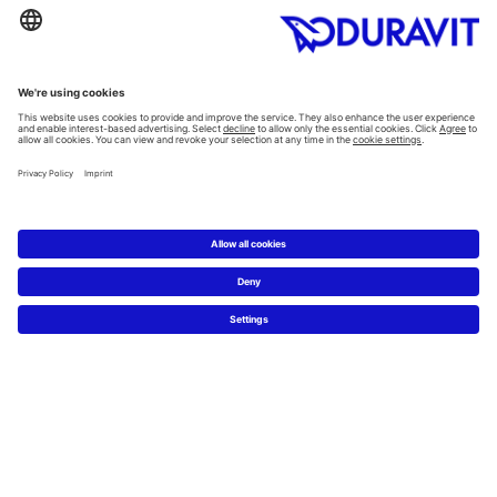
Kategorie
Planowanie
Kreator łazienkowy
Wiedza o materiałach
5 kroków do łazienki marzeń
Serwis
Nowości i artykuły prasowe
Zdjęcia prasowe
Firma Duravit
Kontakt
Najczęściej zadawane pytania
Facebook
Instagram
Pinterest
Blog
Flickr
Linked In