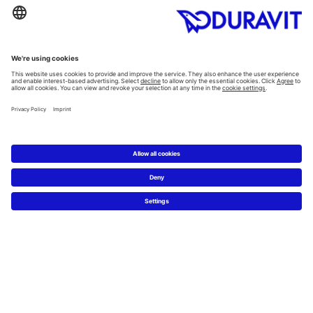
Kategorie
Planowanie
Kreator łazienkowy
Wiedza o materiałach
5 kroków do łazienki marzeń
Serwis
Nowości i artykuły prasowe
Zdjęcia prasowe
Firma Duravit
Kontakt
Najczęściej zadawane pytania
Facebook
Instagram
Pinterest
Blog
Flickr
Linked In