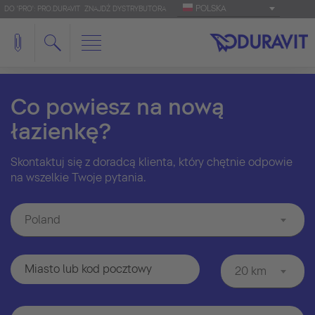
POLSKA
DO 'PRO': PRO.DURAVIT
ZNAJDŹ DYSTRYBUTORA
Co powiesz na nową
łazienkę?
Skontaktuj się z doradcą klienta, który chętnie odpowie
na wszelkie Twoje pytania.
Poland
20 km