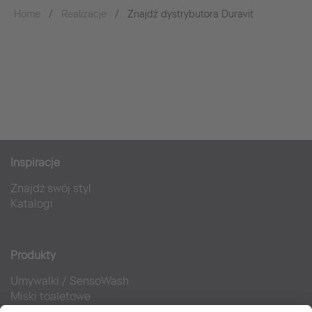
Home
Realizacje
Znajdź dystrybutora Duravit
Inspiracje
Znajdź swój styl
Katalogi
Produkty
Umywalki
/
SensoWash
Miski toaletowe
Meble łazienkowe