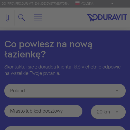
POLSKA
DO 'PRO': PRO.DURAVIT
ZNAJDŹ DYSTRYBUTORA
Co powiesz na nową
łazienkę?
Skontaktuj się z doradcą klienta, który chętnie odpowie
na wszelkie Twoje pytania.
Poland
20 km