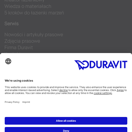
Wiedza o materiałach
5 kroków do łazienki marzeń
Serwis
Nowości i artykuły prasowe
Zdjęcia prasowe
Firma Duravit
Kontakt
Najczęściej zadawane pytania
Facebook
Instagram
Pinterest
Blog
Flickr
Linked In
YouTube
Copyright © 2026 Duravit AG