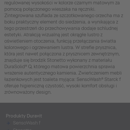
regulowanej wysokości w kolorze czarnym matowym za
pomocą połączonego wieszaka na ręczniki.
Zintegrowana szuflada ze szczotkowanego orzecha ma z
boku praktyczny element do siedzenia, a wynikająca z
tego przestrzeń do przechowywania dodaje schludnej
estetyki. Atrakcją wizualną jest okrągłe lustro z
oświetleniem otoczenia, funkcją przełączania światła
kolorowego i ogrzewaniem lustra. W strefie prysznica,
która jest nawet połączona z prysznicem zewnętrznym,
znajduje się brodzik Stonetto wykonany z materiału
DuraSolid® Q, którego matowa powierzchnia sprawia
wrażenie autentycznego kamienia. Zwieńczeniem mebli
łazienkowych jest toaleta myjąca: SensoWash® Starck f
oferuje higieniczną czystość, wysoki komfort obsługi i
zrównoważony design.
Produkty Duravit
SensoWash f