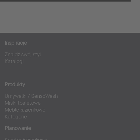
Pure Salt Garonda
Inspiracje
Hotele
Znajdź swój styl
Katalogi
Produkty
Umywalki
/
SensoWash
Miski toaletowe
Meble łazienkowe
Kategorie
Planowanie
Kreator łazienkowy