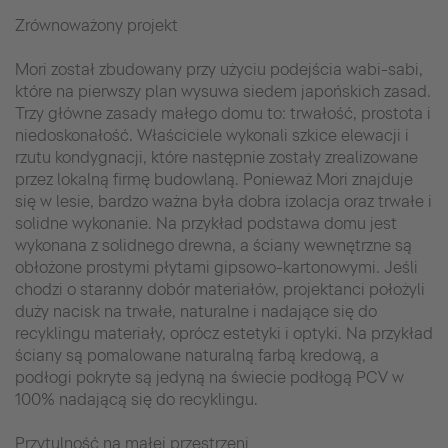
Zrównoważony projekt
Mori został zbudowany przy użyciu podejścia wabi-sabi,
które na pierwszy plan wysuwa siedem japońskich zasad.
Trzy główne zasady małego domu to: trwałość, prostota i
niedoskonałość. Właściciele wykonali szkice elewacji i
rzutu kondygnacji, które następnie zostały zrealizowane
przez lokalną firmę budowlaną. Ponieważ Mori znajduje
się w lesie, bardzo ważna była dobra izolacja oraz trwałe i
solidne wykonanie. Na przykład podstawa domu jest
wykonana z solidnego drewna, a ściany wewnętrzne są
obłożone prostymi płytami gipsowo-kartonowymi. Jeśli
chodzi o staranny dobór materiałów, projektanci położyli
duży nacisk na trwałe, naturalne i nadające się do
recyklingu materiały, oprócz estetyki i optyki. Na przykład
ściany są pomalowane naturalną farbą kredową, a
podłogi pokryte są jedyną na świecie podłogą PCV w
100% nadającą się do recyklingu.
Przytulność na małej przestrzeni