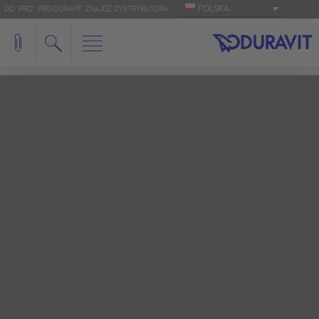
POLSKA
DO 'PRO': PRO.DURAVIT
ZNAJDŹ DYSTRYBUTORA