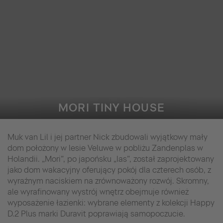
MORI TINY HOUSE
Muk van Lil i jej partner Nick zbudowali wyjątkowy mały
dom położony w lesie Veluwe w pobliżu Zandenplas w
Holandii. „Mori”, po japońsku „las”, został zaprojektowany
jako dom wakacyjny oferujący pokój dla czterech osób, z
wyraźnym naciskiem na zrównoważony rozwój. Skromny,
ale wyrafinowany wystrój wnętrz obejmuje również
wyposażenie łazienki: wybrane elementy z kolekcji Happy
D.2 Plus marki Duravit poprawiają samopoczucie.