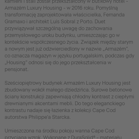
kamieni i stali został przekształcony w butikowy hotel -
Armazém Luxury Housing - w 2016 roku. Pomyślną
transformację zaprojektowała właścicielka, Fernanda
Gramaxo i architekt Luís Sobral z Porto. Duet
przywiązywał szczególną uwagę do zachowania
przemysłowego uroku budynku, umieszczając go w
kontekście współczesnego życia. Związek między starym
a nowym jest już odzwierciedlony w nazwie „Armazém”,
co oznacza magazyn w języku portugalskim, podczas gdy
„Housing” odnosi się do jego przekształcenia w
pensjonat.
Sześciopiętrowy budynek Armazém Luxury Housing jest
zbudowany wokół małego dziedzińca. Surowe betonowe
ściany konstrukcji zapewniają chłodny kontrast z ciepłymi
drewnianymi akcentami mebli. Do tego eleganckiego
kontrastu nadaje się łazienka z kolekcji Cape Cod
autorstwa Philippe'a Starcka.
Umieszczona na środku pokoju wanna Cape Cod
przyciąga wzrok. Wykonane z DuraSolid® - materiału