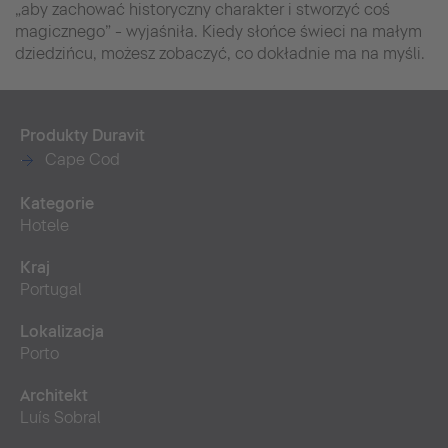
„aby zachować historyczny charakter i stworzyć coś
magicznego” - wyjaśniła. Kiedy słońce świeci na małym
dziedzińcu, możesz zobaczyć, co dokładnie ma na myśli.
Produkty Duravit
Cape Cod
Kategorie
Hotele
Kraj
Portugal
Lokalizacja
Porto
Architekt
Luís Sobral