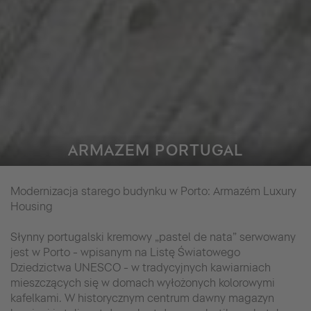
ARMAZEM PORTUGAL
Modernizacja starego budynku w Porto: Armazém Luxury
Housing
Słynny portugalski kremowy „pastel de nata” serwowany
jest w Porto - wpisanym na Listę Światowego
Dziedzictwa UNESCO - w tradycyjnych kawiarniach
mieszczących się w domach wyłożonych kolorowymi
kafelkami. W historycznym centrum dawny magazyn