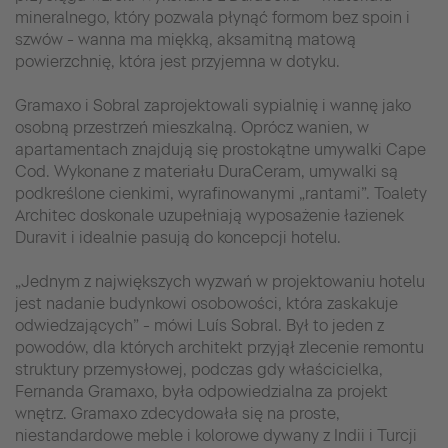
mineralnego, który pozwala płynąć formom bez spoin i
szwów - wanna ma miękką, aksamitną matową
powierzchnię, która jest przyjemna w dotyku.
Gramaxo i Sobral zaprojektowali sypialnię i wannę jako
osobną przestrzeń mieszkalną. Oprócz wanien, w
apartamentach znajdują się prostokątne umywalki Cape
Cod. Wykonane z materiału DuraCeram, umywalki są
podkreślone cienkimi, wyrafinowanymi „rantami”. Toalety
Architec doskonale uzupełniają wyposażenie łazienek
Duravit i idealnie pasują do koncepcji hotelu.
„Jednym z największych wyzwań w projektowaniu hotelu
jest nadanie budynkowi osobowości, która zaskakuje
odwiedzających” - mówi Luís Sobral. Był to jeden z
powodów, dla których architekt przyjął zlecenie remontu
struktury przemysłowej, podczas gdy właścicielka,
Fernanda Gramaxo, była odpowiedzialna za projekt
wnętrz. Gramaxo zdecydowała się na proste,
niestandardowe meble i kolorowe dywany z Indii i Turcji