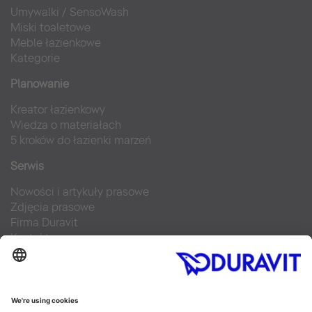
Umywalki
/
SensoWash
Miski toaletowe
Meble łazienkowe
Kategorie
Planowanie
Kreator łazienkowy
Wiedza o materiałach
5 kroków do łazienki marzeń
Serwis
Nowości i artykuły prasowe
Zdjęcia prasowe
Firma Duravit
Kontakt
Najczęściej zadawane pytania