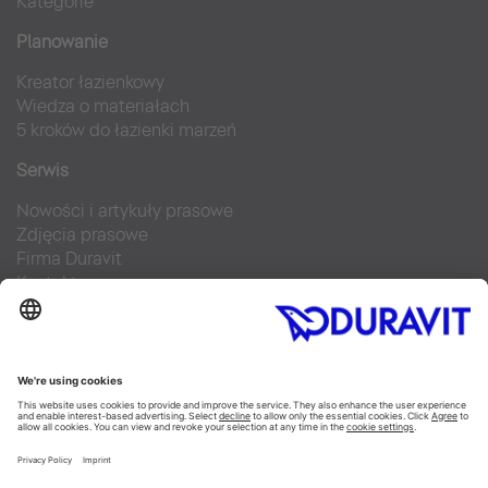
Kategorie
Planowanie
Kreator łazienkowy
Wiedza o materiałach
5 kroków do łazienki marzeń
Serwis
Nowości i artykuły prasowe
Zdjęcia prasowe
Firma Duravit
Kontakt
Najczęściej zadawane pytania
Facebook
Instagram
Pinterest
Blog
Flickr
Linked In
YouTube