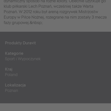
dynamiczny sposób na różne kolory. Obecnie użytkuje go
klub piłkarski Lech Poznań, wcześniej także Warta
Poznań. W 2012 roku był areną rozgrywek Mistrzostw
Europy w Piłce Nożnej, rozegrane na nim zostały 3 mecze
fazy grupowej.&nbsp;
Produkty Duravit
Kategorie
Sport i Wypoczynek
Kraj
Poland
Lokalizacja
Poznan