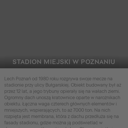
STADION MIEJSKI W POZNANIU
Lech Poznań od 1980 roku rozgrywa swoje mecze na
stadionie przy ulicy Bułgarskiej. Obiekt budowany był aż
przez 12 lat, a jego trybuny opierały się na wałach ziemi.
Ogromny dach unoszą kratownice oparte w narożnikach
obiektu. Łączna waga czterech głównych elementów i
mniejszych, wspierających, to aż 7000 ton. Na nich
rozpięta jest membrana, która z dachu przedłuża się na
fasady stadionu, gdzie można ją podświetlać w