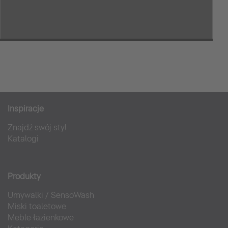
Inspiracje
Sap Arena
Znajdź swój styl
Sport i Wypoczynek
Katalogi
Produkty
Umywalki
/
SensoWash
Miski toaletowe
Meble łazienkowe