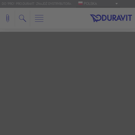
POLSKA
DO 'PRO': PRO.DURAVIT
ZNAJDŹ DYSTRYBUTORA