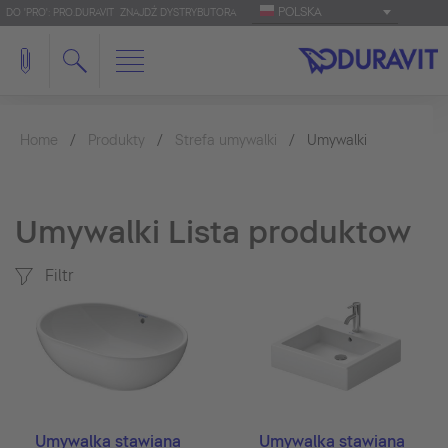
POLSKA
DO 'PRO': PRO.DURAVIT
ZNAJDŹ DYSTRYBUTORA
Home
Produkty
Strefa umywalki
Umywalki
Umywalki Lista produktow
Filtr
Umywalka stawiana
Umywalka stawiana