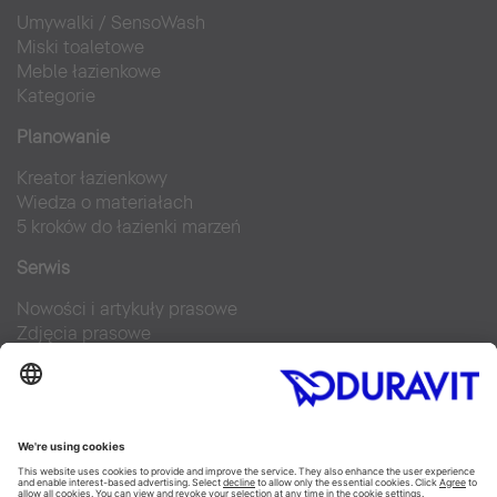
Umywalki
/
SensoWash
Miski toaletowe
Meble łazienkowe
Kategorie
Planowanie
Kreator łazienkowy
Wiedza o materiałach
5 kroków do łazienki marzeń
Serwis
Nowości i artykuły prasowe
Zdjęcia prasowe
Firma Duravit
Kontakt
Najczęściej zadawane pytania