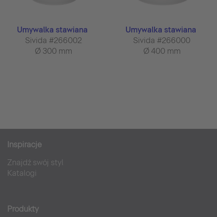
Umywalka stawiana
Umywalka stawiana
Sivida #266002
Sivida #266000
Ø 300 mm
Ø 400 mm
Inspiracje
Znajdź swój styl
Katalogi
Produkty