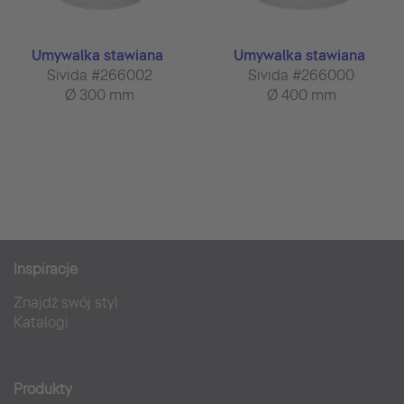
Umywalka stawiana
Umywalka stawiana
Sivida #266002
Sivida #266000
Ø 300 mm
Ø 400 mm
Inspiracje
Znajdź swój styl
Katalogi
Produkty