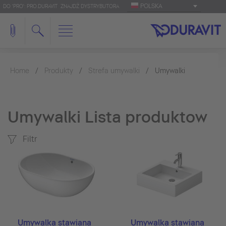
POLSKA
DO 'PRO': PRO.DURAVIT
ZNAJDŹ DYSTRYBUTORA
Home
Produkty
Strefa umywalki
Umywalki
Umywalki Lista produktow
Filtr
Umywalka stawiana
Umywalka stawiana