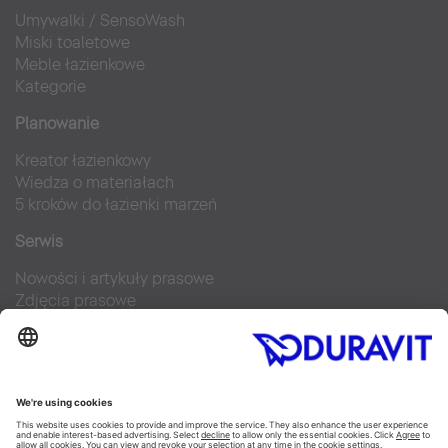
Umywalki
/
SensoWash
Miski toaletowe
Meble łazienkowe
Kategorie
Planowanie
Kreator łazienkowy
Wiedza o materiałach
5 kroków do łazienki marzeń
Serwis
Nowości i artykuły prasowe
Zdjęcia prasowe
Firma Duravit
Kontakt
Najczęściej zadawane pytania