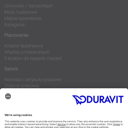
Umywalki
/
SensoWash
Miski toaletowe
Meble łazienkowe
Kategorie
Planowanie
Kreator łazienkowy
Wiedza o materiałach
5 kroków do łazienki marzeń
Serwis
Nowości i artykuły prasowe
Zdjęcia prasowe
Firma Duravit
Kontakt
Najczęściej zadawane pytania