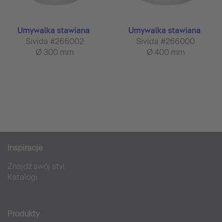
Umywalka stawiana
Umywalka stawiana
Sivida #266002
Sivida #266000
Ø 300 mm
Ø 400 mm
Inspiracje
Znajdź swój styl
Katalogi
Produkty