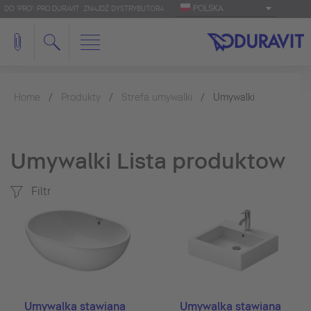
POLSKA
DO 'PRO': PRO.DURAVIT
ZNAJDŹ DYSTRYBUTORA
Home
Produkty
Strefa umywalki
Umywalki
Umywalki Lista produktow
Filtr
Umywalka stawiana
Umywalka stawiana