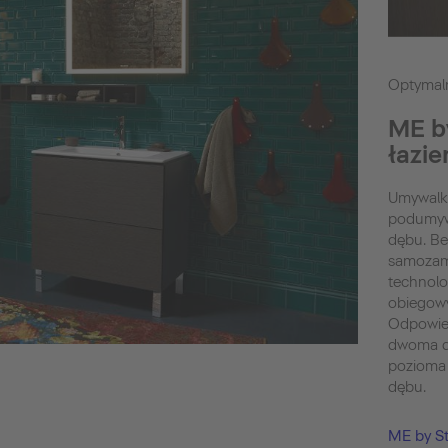
Optymal
ME b
łazi
Umywalka
podumyw
dębu. B
samozam
technolo
obiegow
Odpowie
dwoma dr
pozioma 
dębu.
ME by S