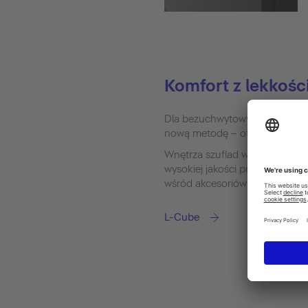
Komfort z lekkośc
Dla bezuchwytowych szuflad 
nową metodę – otwieranie za p
Wnętrza szuflad w odcieniu gł
wysokiej jakości przegrody za
wśród akcesoriów łazienkowyc
L-Cube