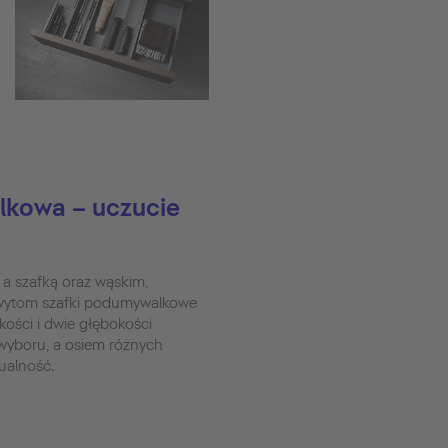
kowa – uczucie
 a szafką oraz wąskim,
wytom szafki podumywalkowe
kości i dwie głębokości
wyboru, a osiem różnych
ualność.