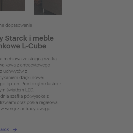
ne dopasowanie
y Starck i meble
enkowe L-Cube
 meblowa ze stojącą szafką
alkową z antracytowego
ez uchwytów z
ykaniem dzięki nowej
gii Tip-on. Prostokątne lustro z
ym światłem LED.
dnia szafka półwysoka z
zwiami oraz półka regałowa,
w wersji z antracytowego
tarck