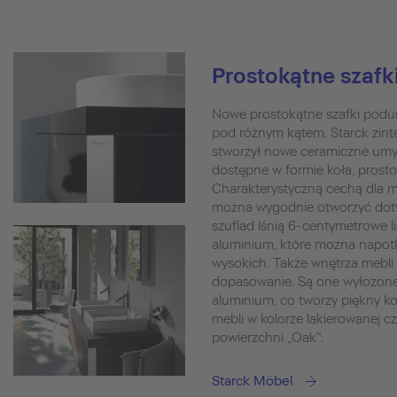
Prostokątne szaf
Nowe prostokątne szafki pod
pod różnym kątem. Starck zint
stworzył nowe ceramiczne umyw
dostępne w formie koła, prosto
Charakterystyczną cechą dla me
można wygodnie otworzyć doty
szuflad lśnią 6-centymetrowe l
aluminium, które można napotk
wysokich. Także wnętrza mebli
dopasowanie. Są one wyłożone
aluminium, co tworzy piękny ko
mebli w kolorze lakierowanej cz
powierzchni „Oak“.
Starck Möbel