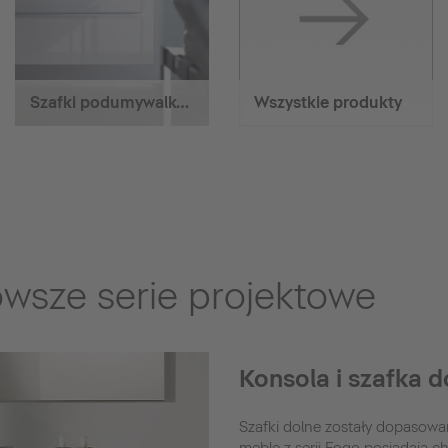
Szafki podumywalkowe wiszące
Wszystkie produkty
owsze serie projektowe
Konsola i szafka d
Szafki dolne zostały dopasowan