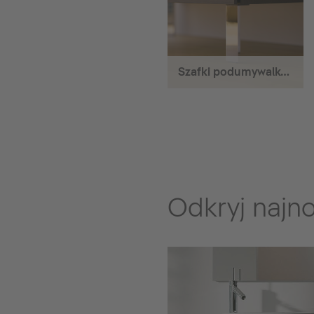
Szafki podumywalkowe stojące
Odkryj najn