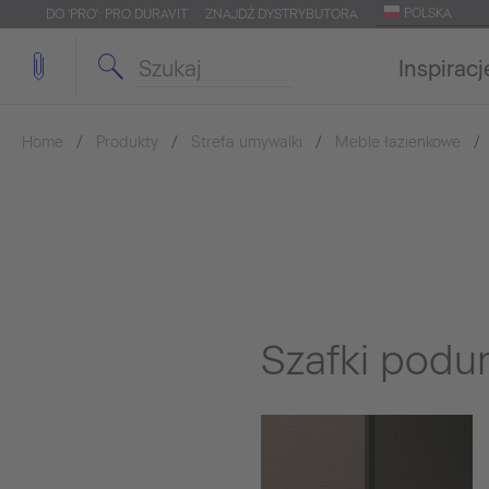
POLSKA
DO 'PRO': PRO.DURAVIT
ZNAJDŹ DYSTRYBUTORA
Inspiracj
Home
Produkty
Strefa umywalki
Meble łazienkowe
Szafki podu