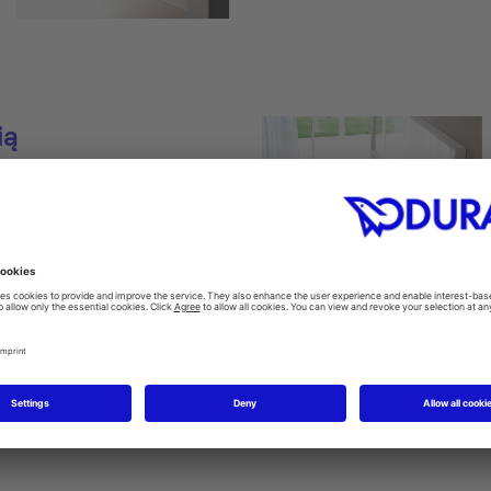
ią
szafek meblowych stworzono
omocą technologii „Tip-on”.
ębokiej czerni wyposażone są w
pewniające utrzymanie porządku
h.