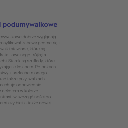
ki podumywalkowe
umywalkowe dobrze wyglądają
ensyfikował zabawę geometrią i
alki stawiane, które są
kąta i owalnego trójkąta.
bli Starck są szuflady, które
kając je kolanem. Po bokach
istwy z uszlachetnionego
ać także przy szafkach
 cechuje odpowiednie
 dekorem w kolorze
ntrast, w szczególności do
erni czy bieli a także nowej