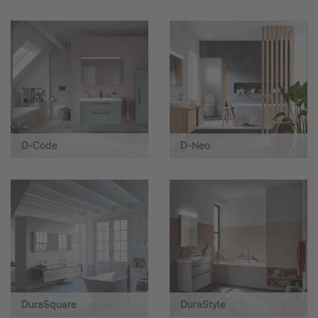
D-Code
D-Neo
DuraSquare
DuraStyle