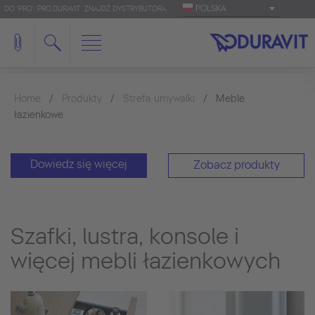
POLSKA
DO 'PRO': PRO.DURAVIT
ZNAJDŹ DYSTRYBUTORA
Home
Produkty
Strefa umywalki
Meble
łazienkowe
Dowiedz się więcej
Zobacz produkty
Szafki, lustra, konsole i
więcej mebli łazienkowych