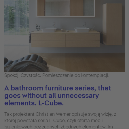
Spokój. Czystość. Pomieszczenie do kontemplacji.
A bathroom furniture series, that
goes without all unnecessary
elements. L-Cube.
Tak projektant Christian Werner opisuje swoją wizję, z
której powstała seria L-Cube, czyli oferta mebli
łazienkowych bez żadnych zbędnych elementów. Im