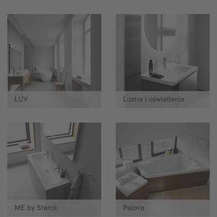
LUV
Lustra i oświetlenie
ME by Starck
Paiova