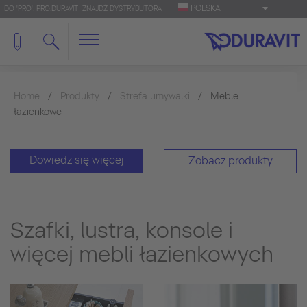
POLSKA
DO 'PRO': PRO.DURAVIT
ZNAJDŹ DYSTRYBUTORA
Home
Produkty
Strefa umywalki
Meble
łazienkowe
Dowiedz się więcej
Zobacz produkty
Szafki, lustra, konsole i
więcej mebli łazienkowych