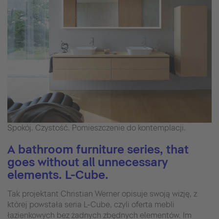
Spokój. Czystość. Pomieszczenie do kontemplacji.
A bathroom furniture series, that
goes without all unnecessary
elements. L-Cube.
Tak projektant Christian Werner opisuje swoją wizję, z
której powstała seria L-Cube, czyli oferta mebli
łazienkowych bez żadnych zbędnych elementów. Im