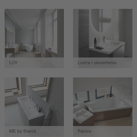
LUV
Lustra i oświetlenie
ME by Starck
Paiova