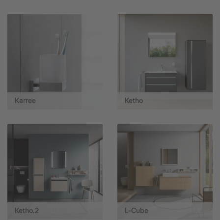
Karree
Ketho
Ketho.2
L-Cube