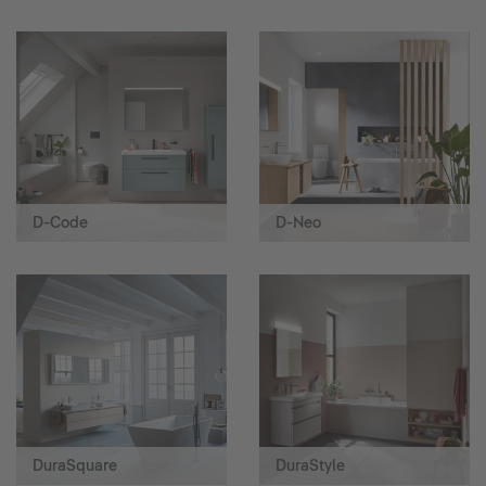
D-Code
D-Neo
DuraSquare
DuraStyle