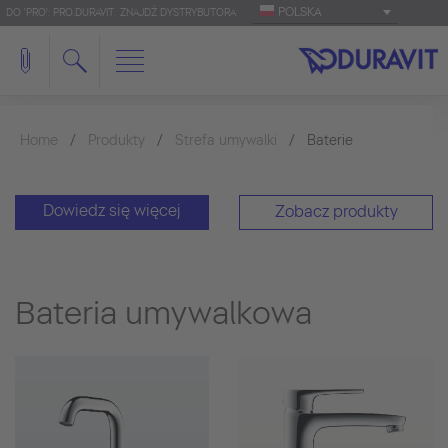
POLSKA
DO 'PRO': PRO.DURAVIT
ZNAJDŹ DYSTRYBUTORA
Home
Produkty
Strefa umywalki
Baterie
Dowiedz się więcej
Zobacz produkty
Bateria umywalkowa