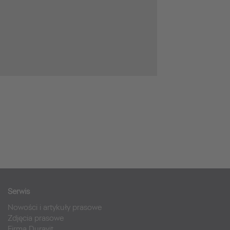
Serwis
Nowości i artykuły prasowe
Zdjęcia prasowe
Firma Duravit