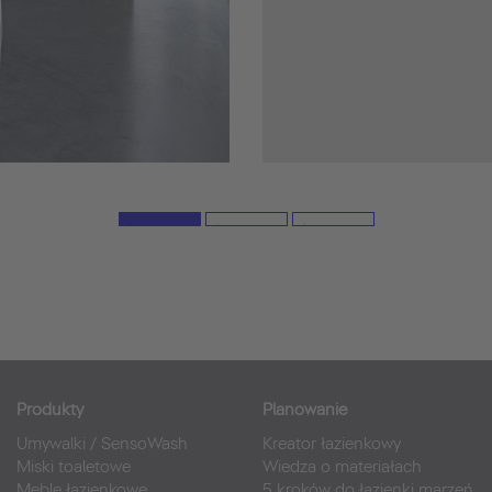
Produkty
Planowanie
Umywalki
/
SensoWash
Kreator łazienkowy
Miski toaletowe
Wiedza o materiałach
Meble łazienkowe
5 kroków do łazienki marzeń