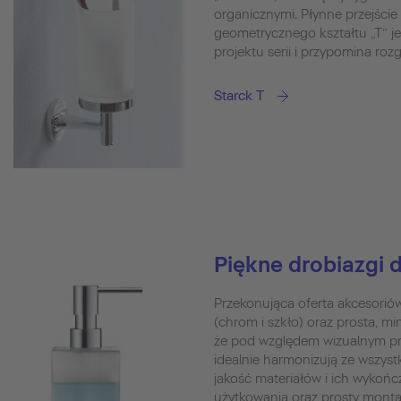
organicznymi. Płynne przejście
geometrycznego kształtu „T” j
projektu serii i przypomina roz
Starck T
Piękne drobiazgi d
Przekonująca oferta akcesorió
(chrom i szkło) oraz prosta, mi
że pod względem wizualnym pro
idealnie harmonizują ze wszyst
jakość materiałów i ich wykońc
użytkowania oraz prosty monta