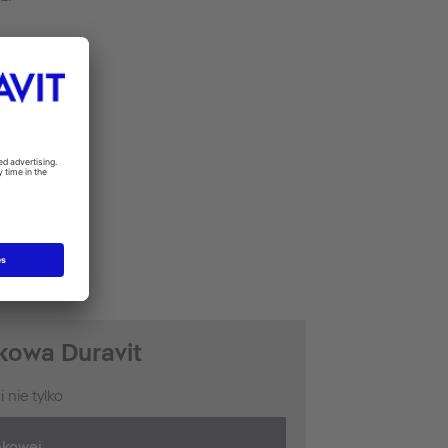
kowa Duravit
 nie tylko
nkowej