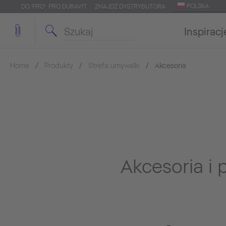
POLSKA
DO 'PRO': PRO.DURAVIT
ZNAJDŹ DYSTRYBUTORA
Inspiracj
Home
Produkty
Strefa umywalki
Akcesoria
Akcesoria i 