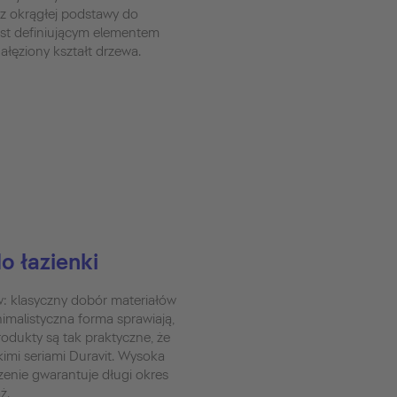
 z okrągłej podstawy do
est definiującym elementem
gałęziony kształt drzewa.
o łazienki
w: klasyczny dobór materiałów
nimalistyczna forma sprawiają,
dukty są tak praktyczne, że
kimi seriami Duravit. Wysoka
zenie gwarantuje długi okres
ż.