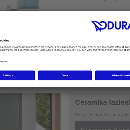
Akcesoria łazienkowe Karree
sły na łazienkę marzeń
Ceramika łazien
Wszystko do obszaru mycia i
Przegląd ceramiki łazie