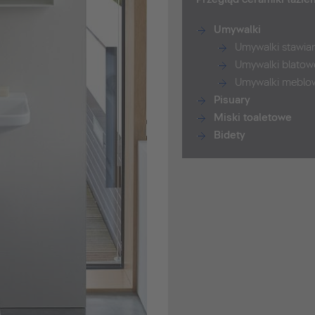
Umywalki
Umywalki stawia
Umywalki blatow
Umywalki meblo
Pisuary
Miski toaletowe
Bidety