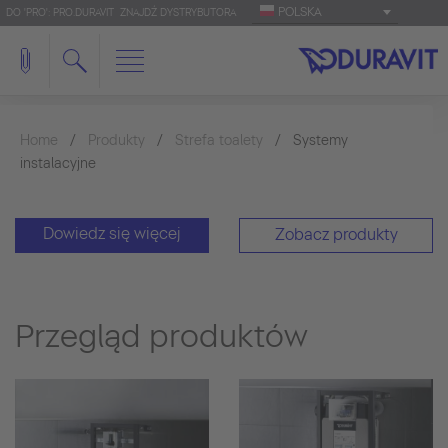
POLSKA
DO 'PRO': PRO.DURAVIT
ZNAJDŹ DYSTRYBUTORA
Home
Produkty
Strefa toalety
Systemy
instalacyjne
Dowiedz się więcej
Zobacz produkty
Przegląd produktów