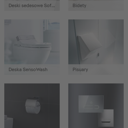
Deski sedesowe SoftClose
Bidety
Deska SensoWash
Pisuary