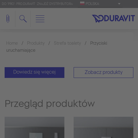
POLSKA
DO 'PRO': PRO.DURAVIT
ZNAJDŹ DYSTRYBUTORA
Home
Produkty
Strefa toalety
Przyciski
uruchamiające
Dowiedz się więcej
Zobacz produkty
Przegląd produktów