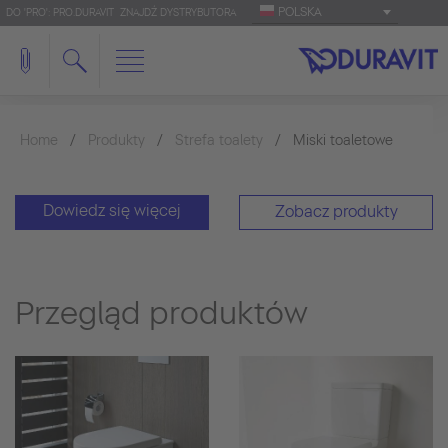
POLSKA
DO 'PRO': PRO.DURAVIT
ZNAJDŹ DYSTRYBUTORA
Home
Produkty
Strefa toalety
Miski toaletowe
Dowiedz się więcej
Zobacz produkty
Przegląd produktów