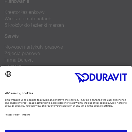
Planowanie
Kreator łazienkowy
Wiedza o materiałach
5 kroków do łazienki marzeń
Serwis
Nowości i artykuły prasowe
Zdjęcia prasowe
Firma Duravit
Kontakt
Najczęściej zadawane pytania
Facebook
Instagram
Pinterest
Blog
Flickr
Linked In
YouTube