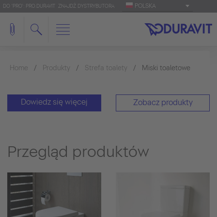
POLSKA
DO 'PRO': PRO.DURAVIT
ZNAJDŹ DYSTRYBUTORA
Home
Produkty
Strefa toalety
Miski toaletowe
Dowiedz się więcej
Zobacz produkty
Przegląd produktów