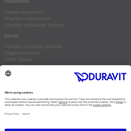
Planowanie
Kreator łazienkowy
Wiedza o materiałach
5 kroków do łazienki marzeń
Serwis
Nowości i artykuły prasowe
Zdjęcia prasowe
Firma Duravit
Kontakt
Najczęściej zadawane pytania
Facebook
Instagram
Pinterest
Blog
Flickr
Linked In
YouTube